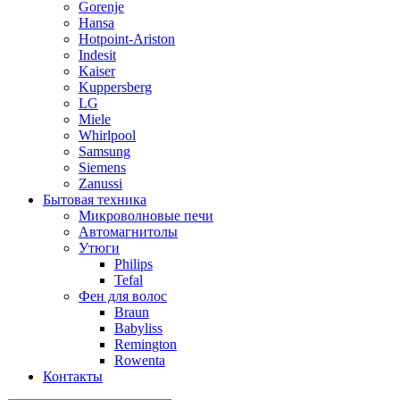
Gorenje
Hansa
Hotpoint-Ariston
Indesit
Kaiser
Kuppersberg
LG
Miele
Whirlpool
Samsung
Siemens
Zanussi
Бытовая техника
Микроволновые печи
Автомагнитолы
Утюги
Philips
Tefal
Фен для волос
Braun
Babyliss
Remington
Rowenta
Контакты