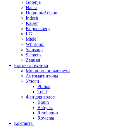
Gorenje
Hansa
Hotpoint-Ariston
Indesit
Kaiser
Kuppersberg
LG
Miele
Whirlpool
Samsung
Siemens
Zanussi
Бытовая техника
Микроволновые печи
Автомагнитолы
Утюги
Philips
Tefal
Фен для волос
Braun
Babyliss
Remington
Rowenta
Контакты