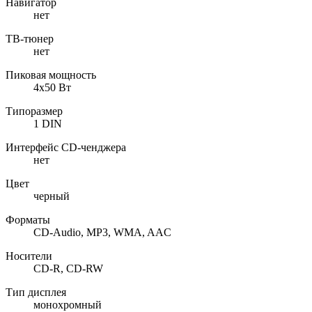
Навигатор
нет
ТВ-тюнер
нет
Пиковая мощность
4x50 Вт
Типоразмер
1 DIN
Интерфейс CD-ченджера
нет
Цвет
черный
Форматы
CD-Audio, MP3, WMA, AAC
Носители
CD-R, CD-RW
Тип дисплея
монохромный