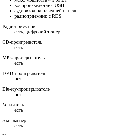
воспроизведение с USB
аудиовход на передней панели
радиоприемник с RDS
Радиоприемник
есть, цифровой тюнер
CD-проигрыватель
есть
MP3-проигрыватель
есть
DVD-проигрыватель
нет
Blu-ray-проигрыватель
нет
Усилитель
есть
Эквалайзер
есть