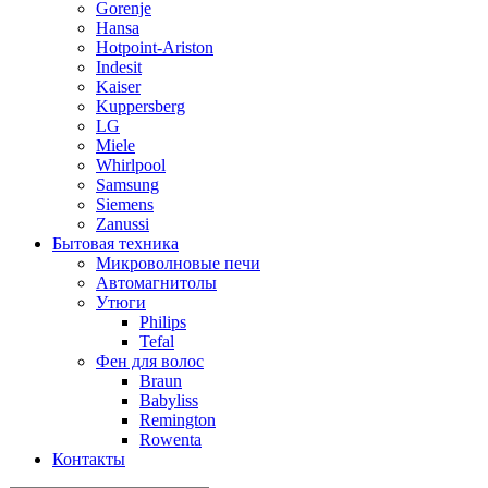
Gorenje
Hansa
Hotpoint-Ariston
Indesit
Kaiser
Kuppersberg
LG
Miele
Whirlpool
Samsung
Siemens
Zanussi
Бытовая техника
Микроволновые печи
Автомагнитолы
Утюги
Philips
Tefal
Фен для волос
Braun
Babyliss
Remington
Rowenta
Контакты