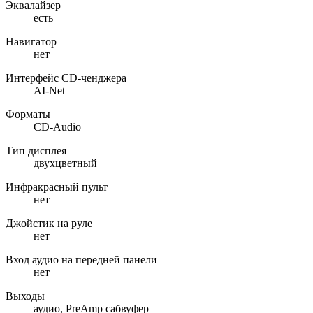
Эквалайзер
есть
Навигатор
нет
Интерфейс CD-ченджера
AI-Net
Форматы
CD-Audio
Тип дисплея
двухцветный
Инфракрасный пульт
нет
Джойстик на руле
нет
Вход аудио на передней панели
нет
Выходы
аудио, PreAmp сабвуфер