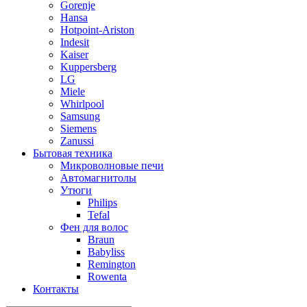
Gorenje
Hansa
Hotpoint-Ariston
Indesit
Kaiser
Kuppersberg
LG
Miele
Whirlpool
Samsung
Siemens
Zanussi
Бытовая техника
Микроволновые печи
Автомагнитолы
Утюги
Philips
Tefal
Фен для волос
Braun
Babyliss
Remington
Rowenta
Контакты