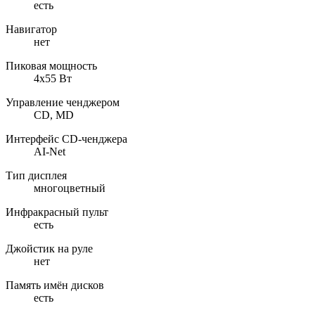
есть
Навигатор
нет
Пиковая мощность
4x55 Вт
Управление ченджером
CD, MD
Интерфейс CD-ченджера
AI-Net
Тип дисплея
многоцветный
Инфракрасный пульт
есть
Джойстик на руле
нет
Память имён дисков
есть