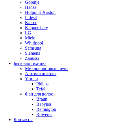
Gorenje
Hansa
Hotpoint-Ariston
Indesit
Kaiser
Kuppersberg
LG
Miele
Whirlpool
Samsung
Siemens
Zanussi
Бытовая техника
Микроволновые печи
Автомагнитолы
Утюги
Philips
Tefal
Фен для волос
Braun
Babyliss
Remington
Rowenta
Контакты