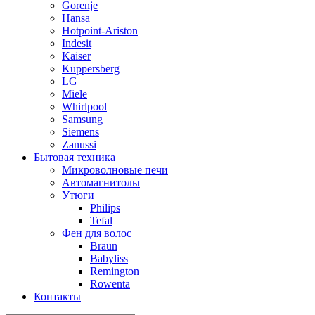
Gorenje
Hansa
Hotpoint-Ariston
Indesit
Kaiser
Kuppersberg
LG
Miele
Whirlpool
Samsung
Siemens
Zanussi
Бытовая техника
Микроволновые печи
Автомагнитолы
Утюги
Philips
Tefal
Фен для волос
Braun
Babyliss
Remington
Rowenta
Контакты