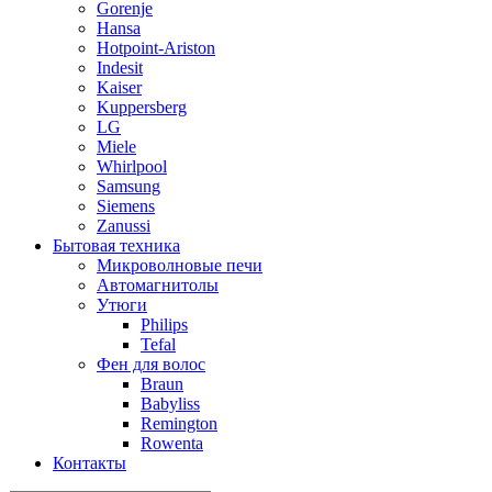
Gorenje
Hansa
Hotpoint-Ariston
Indesit
Kaiser
Kuppersberg
LG
Miele
Whirlpool
Samsung
Siemens
Zanussi
Бытовая техника
Микроволновые печи
Автомагнитолы
Утюги
Philips
Tefal
Фен для волос
Braun
Babyliss
Remington
Rowenta
Контакты