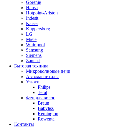
Gorenje
Hansa
Hotpoint-Ariston
Indesit
Kaiser
Kuppersberg
LG
Miele
Whirlpool
Samsung
Siemens
Zanussi
Бытовая техника
Микроволновые печи
Автомагнитолы
Утюги
Philips
Tefal
Фен для волос
Braun
Babyliss
Remington
Rowenta
Контакты