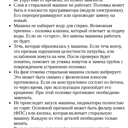
Слив в стиральной машине не работает. Поломка может
быть в плоскости программатора (модуля электроники).
Его перепрограммируют или производят замену на
новый.
Машина не набирает воду для стирки. Возможная
причина – поломка клапана, который отвечает за подачу
воды. Если он «сгорел», без замены машинка работать
не будет.
Течь, которая образовалась у машины. Если течь внизу,
это признак нарушения целостности патрубка, или
ослабления хомута на нем. После проверки будет
понятно, поможет ли утяжка хомутов и замена трубок с
повреждением устранению поломки.
На фазе отжима стиральная машина сильно вибрирует.
Это может быть связано с физическим износом
противовеса. Если он конструктивно состоит из бетона,
то через время, при эксплуатации произойдет его
крошение. При этой поломке противовес необходимо
заменить.
Не происходит запуск машины, индикаторы полностью
не горят. Основной причиной может быть фильтр помех
(ФПС) или кнопка, которая включает стиральную
машину. Каждую из этих деталей необходимо только
менять.