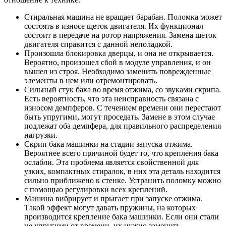
Стиральная машина не вращает барабан. Поломка может
состоять в износе щеток двигателя. Их функционал
состоит в передаче на ротор напряжения. Замена щеток
двигателя справится с данной неполадкой.
Произошла блокировка дверцы, и она не открывается.
Вероятно, произошел сбой в модуле управления, и он
вышел из строя. Необходимо заменить поврежденные
элементы в нем или отремонтировать.
Сильный стук бака во время отжима, со звуками скрипа.
Есть вероятность, что эта неисправность связана с
износом демпферов. С течением времени они перестают
быть упругими, могут проседать. Замене в этом случае
подлежат оба демпфера, для правильного распределения
нагрузки.
Скрип бака машинки на стадии запуска отжима.
Вероятнее всего причиной будет то, что крепления бака
ослабли. Эта проблема является свойственной для
узких, компактных стиралок, в них эта деталь находится
сильно приближено к стенке. Устранить поломку можно
с помощью регулировки всех креплений.
Машина вибрирует и прыгает при запуске отжима.
Такой эффект могут давать пружины, на которых
производится крепление бака машинки. Если они стали
не упругими от времени, их нужно заменить.