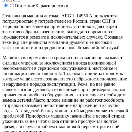
Описание
Характеристики
Cтиральная машина автомат AEG L 14950 A пользуются
популярностью у потребителей из России, стран СНГ и
Европы по нескольким причинам: установки для стирки
текстиля собраны качественно, выглядят современно и
нуждаются в ремонте в исключительных случаях. Создавая
технику, специалисты компании думают о ее высокой
эффективности и о продлении срока безаварийной службы.
Машинка во время всего срока использования не вызывает
сильных упрёков, за исключением иногда возникающей
необходимости в сервисном обслуживании, настройке и
ликвидации неисправностей.Лидером в причинах поломок
которые чаще всего возникают это небрежное использование
и нарушение порядка эксплуатации. Реже, но всё равно
является износ деталей, это возникает при чрезмерно частом
применении любого оборудования, в этом случае необходима
замена деталей.Часто плохое влияние на работоспособность
стиралки оказывает непостоянное напряжение и качество
воды. А заводской брак у машин этой модели является редкой
проблемой.Приобретая машинку начинайте с первой стирки
ухаживать за ней чтобы она отлично прослужила долгое
время, а в случае проблем с машинкой пересмотрите своё
отношение к технике.