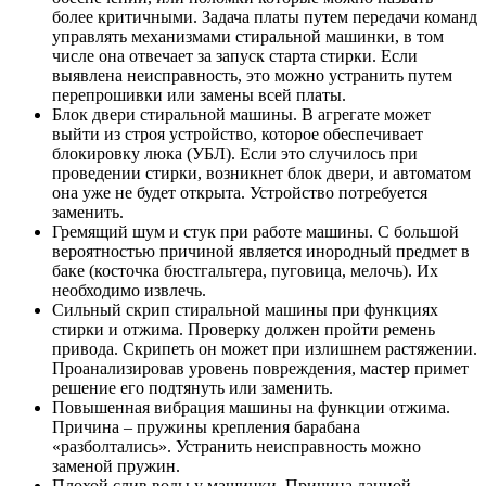
более критичными. Задача платы путем передачи команд
управлять механизмами стиральной машинки, в том
числе она отвечает за запуск старта стирки. Если
выявлена неисправность, это можно устранить путем
перепрошивки или замены всей платы.
Блок двери стиральной машины. В агрегате может
выйти из строя устройство, которое обеспечивает
блокировку люка (УБЛ). Если это случилось при
проведении стирки, возникнет блок двери, и автоматом
она уже не будет открыта. Устройство потребуется
заменить.
Гремящий шум и стук при работе машины. С большой
вероятностью причиной является инородный предмет в
баке (косточка бюстгальтера, пуговица, мелочь). Их
необходимо извлечь.
Сильный скрип стиральной машины при функциях
стирки и отжима. Проверку должен пройти ремень
привода. Скрипеть он может при излишнем растяжении.
Проанализировав уровень повреждения, мастер примет
решение его подтянуть или заменить.
Повышенная вибрация машины на функции отжима.
Причина – пружины крепления барабана
«разболтались». Устранить неисправность можно
заменой пружин.
Плохой слив воды у машинки. Причина данной