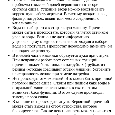
проблемы с высокой долей вероятности в засоре
системы слива. Устранив засор можно восстановить
корректную работу агрегата. В систему входят: насос,
фильтр, патрубок, шланг или место соединения с
канализацией.
Вода не набирается в стиральную машину. Причина
может быть в прессостате, который является датчиком
уровня воды. Если он не дает информацию
управляющему модулю, то сигнал от модуля о наборе
воды не поступает. Прессостат необходимо заменить, он
не подлежит ремонту.
В нижней части машинки образуется лужа при стирке.
При исправной работе всех остальных функций,
причина может быть только в патрубках (трубках из
резины) которые соединяют отсеки машины. Устранить
неисправность можно при замене патрубка.
Не происходит отжим вещей. Это может быть причиной
поломки насоса слива. Отжим при полном баке воды в
стиральной машине невозможен, в связи с этим
возникает блок функции. В этом случае производят
замену насоса слива.
В машине не происходит запуск. Вероятной причиной
может стать выход из строя устройства, которое
блокирует люк. Так же неисправность может появиться