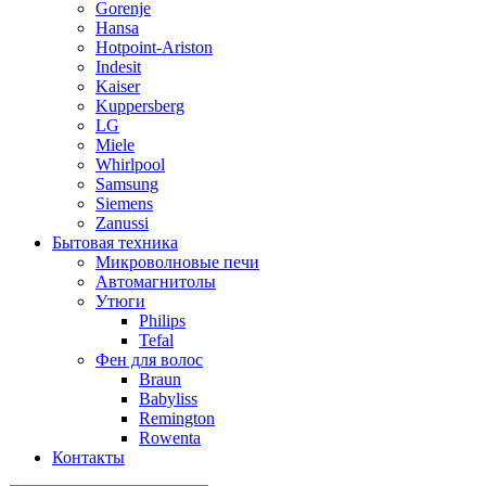
Gorenje
Hansa
Hotpoint-Ariston
Indesit
Kaiser
Kuppersberg
LG
Miele
Whirlpool
Samsung
Siemens
Zanussi
Бытовая техника
Микроволновые печи
Автомагнитолы
Утюги
Philips
Tefal
Фен для волос
Braun
Babyliss
Remington
Rowenta
Контакты