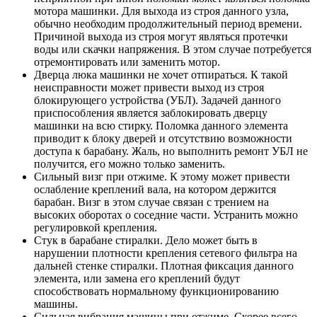
мотора машинки. Для выхода из строя данного узла,
обычно необходим продолжительный период времени.
Причиной выхода из строя могут являться протечки
воды или скачки напряжения. В этом случае потребуется
отремонтировать или заменить мотор.
Дверца люка машинки не хочет отпираться. К такой
неисправности может привести выход из строя
блокирующего устройства (УБЛ). Задачей данного
приспособления является заблокировать дверцу
машинки на всю стирку. Поломка данного элемента
приводит к блоку дверей и отсутствию возможности
доступа к барабану. Жаль, но выполнить ремонт УБЛ не
получится, его можно только заменить.
Сильный визг при отжиме. К этому может привести
ослабление креплений вала, на котором держится
барабан. Визг в этом случае связан с трением на
высоких оборотах о соседние части. Устранить можно
регулировкой крепления.
Стук в барабане стиралки. Дело может быть в
нарушении плотности крепления сетевого фильтра на
дальней стенке стиралки. Плотная фиксация данного
элемента, или замена его креплений будут
способствовать нормальному функционированию
машины.
Сильная вибрация машины при отжиме. Скорее всего,