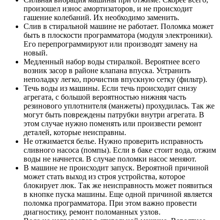
произошел износ амортизаторов, и не происходит
гашение колебаний. Их необходимо заменить.
Слив в стиральной машине не работает. Поломка может
быть в плоскости программатора (модуля электроники).
Его перепрограммируют или производят замену на
новый.
Медленный набор воды стиралкой. Вероятнее всего
возник засор в районе клапана впуска. Устранить
неполадку легко, прочистив впускную сетку (фильтр).
Течь воды из машины. Если течь происходит снизу
агрегата, с большой вероятностью нижняя часть
резинового уплотнителя (манжеты) прохудилась. Так же
могут быть повреждены патрубки внутри агрегата. В
этом случае нужно поменять или произвести ремонт
деталей, которые неисправны.
Не отжимается белье. Нужно проверить исправность
сливного насоса (помпы). Если в баке стоит вода, отжим
воды не начнется. В случае поломки насос меняют.
В машине не происходит запуск. Вероятной причиной
может стать выход из строя устройства, которое
блокирует люк. Так же неисправность может появиться
в кнопке пуска машины. Еще одной причиной является
поломка программатора. При этом важно провести
диагностику, ремонт поломанных узлов.