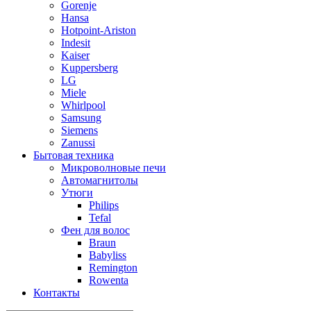
Gorenje
Hansa
Hotpoint-Ariston
Indesit
Kaiser
Kuppersberg
LG
Miele
Whirlpool
Samsung
Siemens
Zanussi
Бытовая техника
Микроволновые печи
Автомагнитолы
Утюги
Philips
Tefal
Фен для волос
Braun
Babyliss
Remington
Rowenta
Контакты