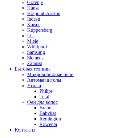
Gorenje
Hansa
Hotpoint-Ariston
Indesit
Kaiser
Kuppersberg
LG
Miele
Whirlpool
Samsung
Siemens
Zanussi
Бытовая техника
Микроволновые печи
Автомагнитолы
Утюги
Philips
Tefal
Фен для волос
Braun
Babyliss
Remington
Rowenta
Контакты