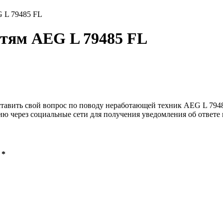
 L 79485 FL
стям AEG L 79485 FL
ставить свой вопрос по поводу неработающей техник AEG L 79485
ию через социальные сети для получения уведомления об ответе 
 *