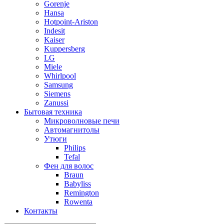
Gorenje
Hansa
Hotpoint-Ariston
Indesit
Kaiser
Kuppersberg
LG
Miele
Whirlpool
Samsung
Siemens
Zanussi
Бытовая техника
Микроволновые печи
Автомагнитолы
Утюги
Philips
Tefal
Фен для волос
Braun
Babyliss
Remington
Rowenta
Контакты