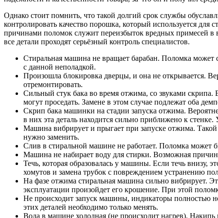
Однако стоит помнить, что такой долгий срок службы обуслав
контролировать качество порошка, который используется для ст
причинами поломок служит переизбыток вредных примесей в вод
все детали проходят серьёзный контроль специалистов.
Стиральная машина не вращает барабан. Поломка может со
с данной неполадкой.
Произошла блокировка дверцы, и она не открывается. Ве
отремонтировать.
Сильный стук бака во время отжима, со звуками скрипа. 
могут проседать. Замене в этом случае подлежат оба дем
Скрип бака машинки на стадии запуска отжима. Вероятнее
в них эта деталь находится сильно приближено к стенке
Машина вибрирует и прыгает при запуске отжима. Такой 
нужно заменить.
Слив в стиральной машине не работает. Поломка может б
Машина не набирает воду для стирки. Возможная причина 
Течь, которая образовалась у машины. Если течь внизу, 
хомутов и замена трубок с повреждением устранению по
На фазе отжима стиральная машина сильно вибрирует. Это
эксплуатации произойдет его крошение. При этой поломк
Не происходит запуск машины, индикаторы полностью не
этих деталей необходимо только менять.
Вода в машине холодная (не происходит нагрев). Накипь