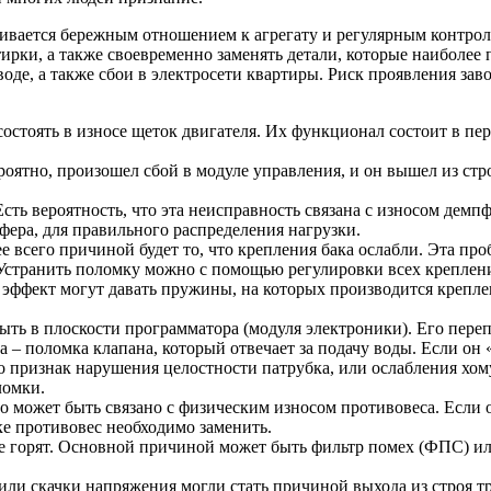
ливается бережным отношением к агрегату и регулярным контрол
ирки, а также своевременно заменять детали, которые наиболее 
е, а также сбои в электросети квартиры. Риск проявления завод
стоять в износе щеток двигателя. Их функционал состоит в пер
роятно, произошел сбой в модуле управления, и он вышел из ст
Есть вероятность, что эта неисправность связана с износом дем
пфера, для правильного распределения нагрузки.
 всего причиной будет то, что крепления бака ослабли. Эта про
. Устранить поломку можно с помощью регулировки всех креплен
эффект могут давать пружины, на которых производится крепле
ыть в плоскости программатора (модуля электроники). Его пер
– поломка клапана, который отвечает за подачу воды. Если он «
это признак нарушения целостности патрубка, или ослабления хом
ломки.
 может быть связано с физическим износом противовеса. Если он
е противовес необходимо заменить.
 горят. Основной причиной может быть фильтр помех (ФПС) ил
 или скачки напряжения могли стать причиной выхода из строя т