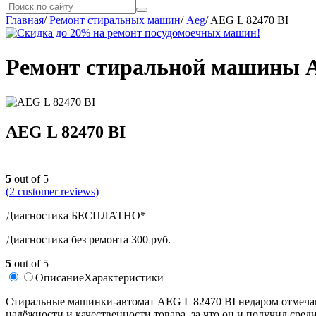
Главная
/
Ремонт стиральных машин
/
Aeg
/
AEG L 82470 BI
Ремонт стиральной машины A
AEG L 82470 BI
5
out of 5
(
2
customer reviews)
Диагностика БЕСПЛАТНО*
Диагностика без ремонта 300 руб.
5
out of 5
Описание
Характеристики
Стиральные машинки-автомат AEG L 82470 BI недаром отмечают
надёжности и качественности товара, за что он и получил сре