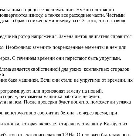
ем за ним в процессе эксплуатации. Нужно постоянно
подвергаются износу, а также все расходные части. Частыми
ского брака снижен к минимуму за счёт того, что на заводе
едаче на ротор напряжения. Замена щеток двигателя справится
роя. Необходимо заменить поврежденные элементы в нем или
пферов. С течением времени они перестают быть упругими,
блема является свойственной для узких, компактных стиралок,
ий.
ние бака машинки. Если они стали не упругими от времени, их
епрограммируют или производят замену на новый.
сгорел», без замены машинка работать не будет.
ута на нем. После проверки будет понятно, поможет ли утяжка
 конструктивно состоит из бетона, то через время, при
и кнопка, которая включает стиральную машину. Каждую из
рубчатого электронагревателя ТЭНа. Он должен быть заменен.