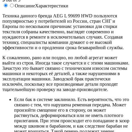
Описание
Характеристики
Техника данного бренда AEG L 99699 HWD пользуются
популярностью у потребителей из России, стран СНГ и
Европы по нескольким причинам: установки для стирки
текстиля собраны качественно, выглядят современно и
нуждаются в ремонте в исключительных случаях. Создавая
технику, специалисты компании думают о ее высокой
эффективности и о продлении срока безаварийной службы.
К сожалению, рано или поздно, но любой агрегат может
выйти из строя. Иногда такое случается и с этими машинками.
Зачастую это бывает связано с техническим износом системы
машинки и некоторых её деталей, а также нарушениями в
эксплуатации машинки. Заводской брак практически
исключён, поскольку все производимые детали проходят
тщательнейшую проверку на заводе-производителе.
Если бак в системе заклинило. Есть вероятность, что это
связано с тем, что нарушена ременная передача. Может
произойти смещение его в сторону, он может
растянуться, деформироваться или не иметь плотного
прилегания. При этом происходит его попадание в зазор
между шкивом и барабаном, и как следствие барабан не
может вращаться. Такой ремень подлежит замене.