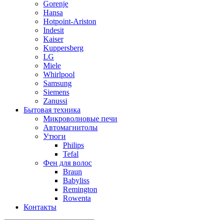
Gorenje
Hansa
Hotpoint-Ariston
Indesit
Kaiser
Kuppersberg
LG
Miele
Whirlpool
Samsung
Siemens
Zanussi
Бытовая техника
Микроволновые печи
Автомагнитолы
Утюги
Philips
Tefal
Фен для волос
Braun
Babyliss
Remington
Rowenta
Контакты