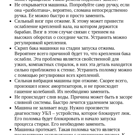
Не открывается машинка. Попробуйте саму ручку, если
она «разболтана», вероятно, сломана непосредственно
ручка. Ее можно быстро и просто заменить.
Сильный визг при отжиме. К этому может привести
ослабление креплений вала, на котором держится
барабан. Визг в этом случае связан с трением на
высоких оборотах о соседние части. Устранить можно
регулировкой крепления.
Скрип бака машинки на стадии запуска отжима.
Вероятнее всего причиной будет то, что крепления бака
ослабли. Эта проблема является свойственной для
узких, компактных стиралок, в них эта деталь находится
сильно приближено к стенке. Устранить поломку можно
с помощью регулировки всех креплений.
Сильная вибрация машины при отжиме. Скорее всего,
произошел износ амортизаторов, и не происходит
гашение колебаний. Их необходимо заменить.
Не происходит слив воды. Причина может быть в засоре
сливной системы. Быстро лечится удалением засора.
Машина не заливает воду. Нужно произвести
диагностику УБЛ – устройства, которое блокирует люк.
Его поломка будет блокировать и начало запуска
процесса стирки. Его необходимо заменить.
Машинка протекает. Такая поломка часто является
последствием эксплуатации с нарушением правил. К