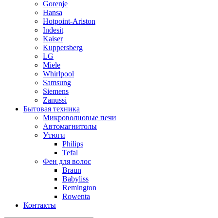
Gorenje
Hansa
Hotpoint-Ariston
Indesit
Kaiser
Kuppersberg
LG
Miele
Whirlpool
Samsung
Siemens
Zanussi
Бытовая техника
Микроволновые печи
Автомагнитолы
Утюги
Philips
Tefal
Фен для волос
Braun
Babyliss
Remington
Rowenta
Контакты