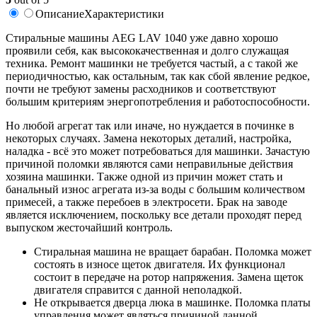
Описание
Характеристики
Стиральные машины AEG LAV 1040 уже давно хорошо
проявили себя, как высококачественная и долго служащая
техника. Ремонт машинки не требуется частый, а с такой же
периодичностью, как остальным, так как сбой явление редкое,
почти не требуют замены расходников и соответствуют
большим критериям энергопотребления и работоспособности.
Но любой агрегат так или иначе, но нуждается в починке в
некоторых случаях. Замена некоторых деталий, настройка,
наладка - всё это может потребоваться для машинки. Зачастую
причиной поломки являются сами неправильные действия
хозяина машинки. Также одной из причин может стать и
банальный износ агрегата из-за воды с большим количеством
примесей, а также перебоев в электросети. Брак на заводе
является исключением, поскольку все детали проходят перед
выпуском жесточайший контроль.
Стиральная машина не вращает барабан. Поломка может
состоять в износе щеток двигателя. Их функционал
состоит в передаче на ротор напряжения. Замена щеток
двигателя справится с данной неполадкой.
Не открывается дверца люка в машинке. Поломка платы
управления может являться причиной данной