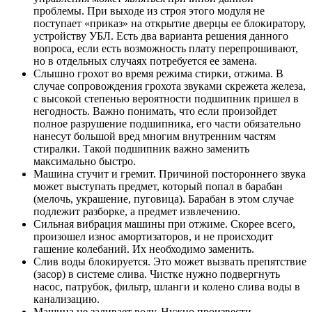
проблемы. При выходе из строя этого модуля не
поступает «приказ» на открытие дверцы ее блокиратору,
устройству УБЛ. Есть два варианта решения данного
вопроса, если есть возможность плату перепрошивают,
но в отдельных случаях потребуется ее замена.
Слышно грохот во время режима стирки, отжима. В
случае сопровождения грохота звуками скрежета железа,
с высокой степенью вероятности подшипник пришел в
негодность. Важно понимать, что если произойдет
полное разрушение подшипника, его части обязательно
нанесут большой вред многим внутренним частям
стиралки. Такой подшипник важно заменить
максимально быстро.
Машина стучит и гремит. Причиной постороннего звука
может выступать предмет, который попал в барабан
(мелочь, украшение, пуговица). Барабан в этом случае
подлежит разборке, а предмет извлечению.
Сильная вибрация машины при отжиме. Скорее всего,
произошел износ амортизаторов, и не происходит
гашение колебаний. Их необходимо заменить.
Слив воды блокируется. Это может вызвать препятствие
(засор) в системе слива. Чистке нужно подвергнуть
насос, патрубок, фильтр, шланги и колено слива воды в
канализацию.
Машина не заливает воду. Нужно произвести