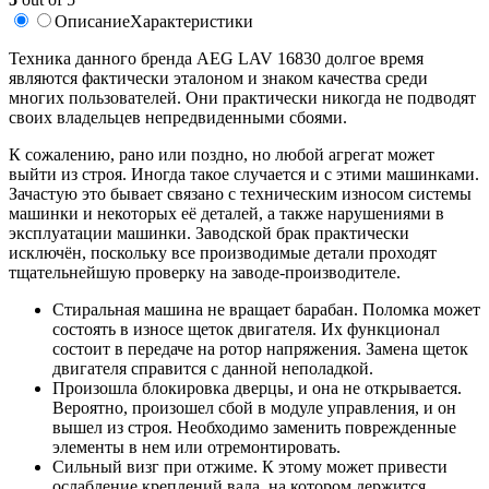
Описание
Характеристики
Техника данного бренда AEG LAV 16830 долгое время
являются фактически эталоном и знаком качества среди
многих пользователей. Они практически никогда не подводят
своих владельцев непредвиденными сбоями.
К сожалению, рано или поздно, но любой агрегат может
выйти из строя. Иногда такое случается и с этими машинками.
Зачастую это бывает связано с техническим износом системы
машинки и некоторых её деталей, а также нарушениями в
эксплуатации машинки. Заводской брак практически
исключён, поскольку все производимые детали проходят
тщательнейшую проверку на заводе-производителе.
Стиральная машина не вращает барабан. Поломка может
состоять в износе щеток двигателя. Их функционал
состоит в передаче на ротор напряжения. Замена щеток
двигателя справится с данной неполадкой.
Произошла блокировка дверцы, и она не открывается.
Вероятно, произошел сбой в модуле управления, и он
вышел из строя. Необходимо заменить поврежденные
элементы в нем или отремонтировать.
Сильный визг при отжиме. К этому может привести
ослабление креплений вала, на котором держится