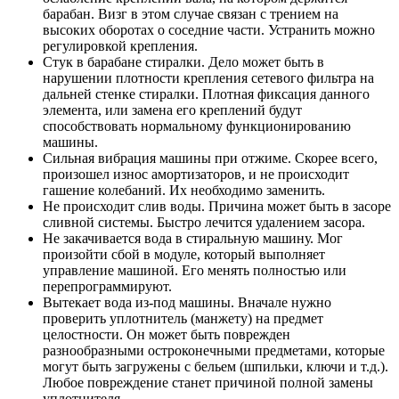
барабан. Визг в этом случае связан с трением на
высоких оборотах о соседние части. Устранить можно
регулировкой крепления.
Стук в барабане стиралки. Дело может быть в
нарушении плотности крепления сетевого фильтра на
дальней стенке стиралки. Плотная фиксация данного
элемента, или замена его креплений будут
способствовать нормальному функционированию
машины.
Сильная вибрация машины при отжиме. Скорее всего,
произошел износ амортизаторов, и не происходит
гашение колебаний. Их необходимо заменить.
Не происходит слив воды. Причина может быть в засоре
сливной системы. Быстро лечится удалением засора.
Не закачивается вода в стиральную машину. Мог
произойти сбой в модуле, который выполняет
управление машиной. Его менять полностью или
перепрограммируют.
Вытекает вода из-под машины. Вначале нужно
проверить уплотнитель (манжету) на предмет
целостности. Он может быть поврежден
разнообразными остроконечными предметами, которые
могут быть загружены с бельем (шпильки, ключи и т.д.).
Любое повреждение станет причиной полной замены
уплотнителя.