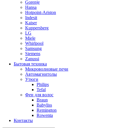
Gorenje
Hansa
Hotpoint-Ariston
Indesit
Kaiser
Kuppersberg
LG
Miele
Whirlpool
Samsung
Siemens
Zanussi
Бытовая техника
Микроволновые печи
Автомагнитолы
Утюги
Philips
Tefal
Фен для волос
Braun
Babyliss
Remington
Rowenta
Контакты