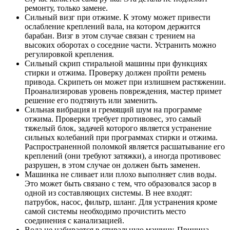
ремонту, только замене.
Сильный визг при отжиме. К этому может привести
ослабление креплений вала, на котором держится
барабан. Визг в этом случае связан с трением на
высоких оборотах о соседние части. Устранить можно
регулировкой крепления.
Сильный скрип стиральной машины при функциях
стирки и отжима. Проверку должен пройти ремень
привода. Скрипеть он может при излишнем растяжении.
Проанализировав уровень повреждения, мастер примет
решение его подтянуть или заменить.
Сильная вибрация и гремящий шум на программе
отжима. Проверки требует противовес, это самый
тяжелый блок, задачей которого является устранение
сильных колебаний при программах стирки и отжима.
Распространенной поломкой является расшатывание его
креплений (они требуют затяжки), а иногда противовес
разрушен, в этом случае он должен быть заменен.
Машинка не сливает или плохо выполняет слив воды.
Это может быть связано с тем, что образовался засор в
одной из составляющих системы. В нее входят:
патрубок, насос, фильтр, шланг. Для устранения кроме
самой системы необходимо прочистить место
соединения с канализацией.
Вода не набирается в стиральную машину. Причина