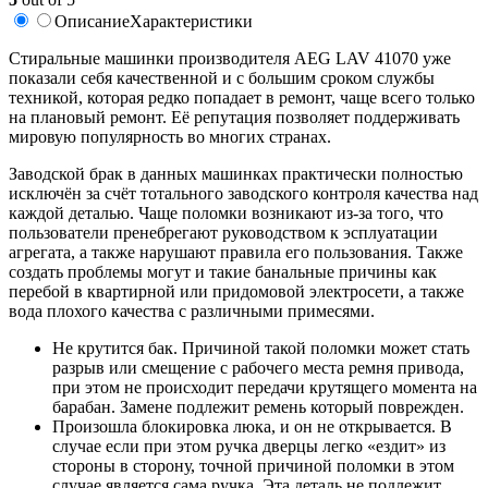
Описание
Характеристики
Стиральные машинки производителя AEG LAV 41070 уже
показали себя качественной и с большим сроком службы
техникой, которая редко попадает в ремонт, чаще всего только
на плановый ремонт. Её репутация позволяет поддерживать
мировую популярность во многих странах.
Заводской брак в данных машинках практически полностью
исключён за счёт тотального заводского контроля качества над
каждой деталью. Чаще поломки возникают из-за того, что
пользователи пренебрегают руководством к эсплуатации
агрегата, а также нарушают правила его пользования. Также
создать проблемы могут и такие банальные причины как
перебой в квартирной или придомовой электросети, а также
вода плохого качества с различными примесями.
Не крутится бак. Причиной такой поломки может стать
разрыв или смещение с рабочего места ремня привода,
при этом не происходит передачи крутящего момента на
барабан. Замене подлежит ремень который поврежден.
Произошла блокировка люка, и он не открывается. В
случае если при этом ручка дверцы легко «ездит» из
стороны в сторону, точной причиной поломки в этом
случае является сама ручка. Эта деталь не подлежит