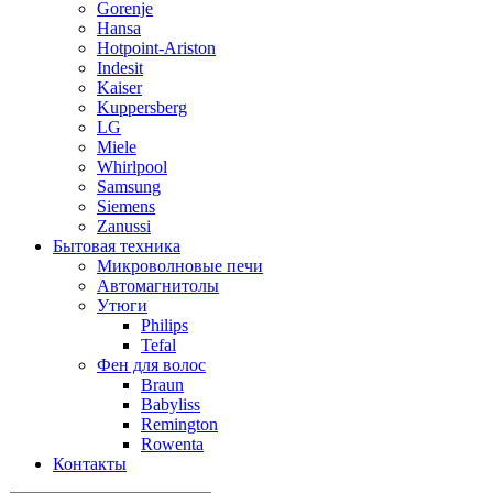
Gorenje
Hansa
Hotpoint-Ariston
Indesit
Kaiser
Kuppersberg
LG
Miele
Whirlpool
Samsung
Siemens
Zanussi
Бытовая техника
Микроволновые печи
Автомагнитолы
Утюги
Philips
Tefal
Фен для волос
Braun
Babyliss
Remington
Rowenta
Контакты