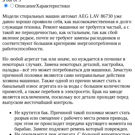
Описание
Характеристики
Модели стиральных машин автомат AEG LAV 86730 уже
давно хорошо проявили себя, как высококачественная и долго
служащая техника. Ремонт машинки не требуется частый, а с
такой же периодичностью, как остальным, так как сбой
явление редкое, почти не требуют замены расходников и
соответствуют большим критериям энергопотребления и
работоспособности.
Но любой агрегат так или иначе, но нуждается в починке в
некоторых случаях. Замена некоторых деталий, настройка,
наладка - всё это может потребоваться для машинки. Зачастую
причиной поломки являются сами неправильные действия
хозяина машинки. Также одной из причин может стать и
банальный износ агрегата из-за воды с большим количеством
примесей, а также перебоев в электросети. Брак на заводе
является исключением, поскольку все детали проходят перед
выпуском жесточайший контроль.
Не крутится бак. Причиной такой поломки может стать
разрыв или смещение с рабочего места ремня привода,
при этом не происходит передачи крутящего момента на
барабан. Замене подлежит ремень который поврежден.
Не открывается люк агрегата. С большой вероятностью