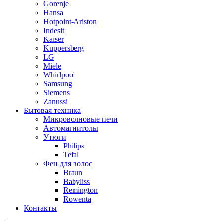
Gorenje
Hansa
Hotpoint-Ariston
Indesit
Kaiser
Kuppersberg
LG
Miele
Whirlpool
Samsung
Siemens
Zanussi
Бытовая техника
Микроволновые печи
Автомагнитолы
Утюги
Philips
Tefal
Фен для волос
Braun
Babyliss
Remington
Rowenta
Контакты