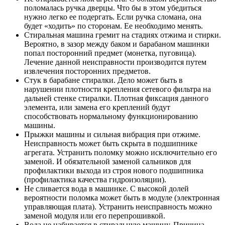
поломалась ручка дверцы. Что бы в этом убедиться
нужно легко ее подергать. Если ручка сломана, она
будет «ходить» по сторонам. Ее необходимо менять.
Стиральная машина гремит на стадиях отжима и стирки.
Вероятно, в зазор между баком и барабаном машинки
попал посторонний предмет (монетка, пуговица).
Лечение данной неисправности производится путем
извлечения посторонних предметов.
Стук в барабане стиралки. Дело может быть в
нарушении плотности крепления сетевого фильтра на
дальней стенке стиралки. Плотная фиксация данного
элемента, или замена его креплений будут
способствовать нормальному функционированию
машины.
Прыжки машины и сильная вибрация при отжиме.
Неисправность может быть скрыта в подшипнике
агрегата. Устранить поломку можно исключительно его
заменой. И обязательной заменой сальников для
профилактики выхода из строя нового подшипника
(профилактика качества гидроизоляции).
Не сливается вода в машинке. С высокой долей
вероятности поломка может быть в модуле (электронная
управляющая плата). Устранить неисправность можно
заменой модуля или его перепрошивкой.
Вода не набирается в стиральную машину. Причина