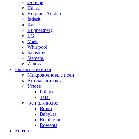
Gorenje
Hansa
Hotpoint-Ariston
Indesit
Kaiser
Kuppersberg
LG
Miele
Whirlpool
Samsung
Siemens
Zanussi
Бытовая техника
Микроволновые печи
Автомагнитолы
Утюги
Philips
Tefal
Фен для волос
Braun
Babyliss
Remington
Rowenta
Контакты