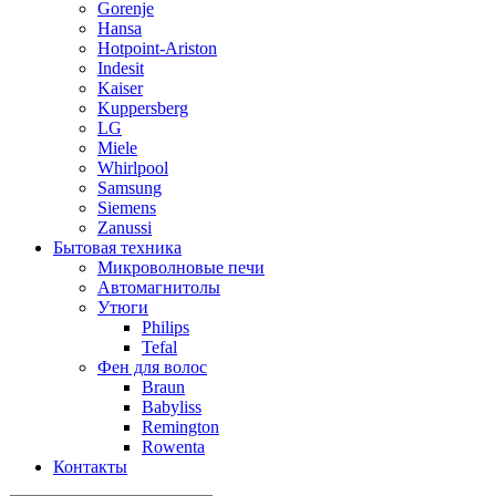
Gorenje
Hansa
Hotpoint-Ariston
Indesit
Kaiser
Kuppersberg
LG
Miele
Whirlpool
Samsung
Siemens
Zanussi
Бытовая техника
Микроволновые печи
Автомагнитолы
Утюги
Philips
Tefal
Фен для волос
Braun
Babyliss
Remington
Rowenta
Контакты