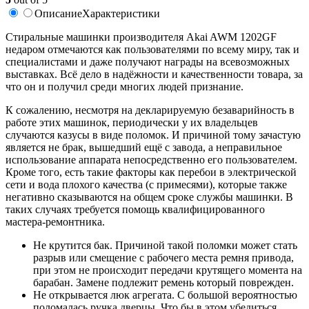
Описание
Характеристики
Стиральные машинки производителя Akai AWM 1202GF
недаром отмечаются как пользователями по всему миру, так и
специалистами и даже получают награды на всевозможных
выставках. Всё дело в надёжности и качественности товара, за
что он и получил среди многих людей признание.
К сожалению, несмотря на декларируемую безаварийность в
работе этих машинок, периодически у их владельцев
случаются казусы в виде поломок. И причиной тому зачастую
является не брак, вышедший ещё с завода, а неправильное
использование аппарата непосредственно его пользователем.
Кроме того, есть такие факторы как перебои в электрической
сети и вода плохого качества (с примесями), которые также
негативно сказываются на общем сроке службы машинки. В
таких случаях требуется помощь квалифицированного
мастера-ремонтника.
Не крутится бак. Причиной такой поломки может стать
разрыв или смещение с рабочего места ремня привода,
при этом не происходит передачи крутящего момента на
барабан. Замене подлежит ремень который поврежден.
Не открывается люк агрегата. С большой вероятностью
поломалась ручка дверцы. Что бы в этом убедиться