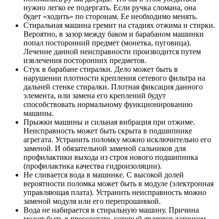
нужно легко ее подергать. Если ручка сломана, она
будет «ходить» по сторонам. Ее необходимо менять.
Стиральная машина гремит на стадиях отжима и стирки.
Вероятно, в зазор между баком и барабаном машинки
попал посторонний предмет (монетка, пуговица).
Лечение данной неисправности производится путем
извлечения посторонних предметов.
Стук в барабане стиралки. Дело может быть в
нарушении плотности крепления сетевого фильтра на
дальней стенке стиралки. Плотная фиксация данного
элемента, или замена его креплений будут
способствовать нормальному функционированию
машины.
Прыжки машины и сильная вибрация при отжиме.
Неисправность может быть скрыта в подшипнике
агрегата. Устранить поломку можно исключительно его
заменой. И обязательной заменой сальников для
профилактики выхода из строя нового подшипника
(профилактика качества гидроизоляции).
Не сливается вода в машинке. С высокой долей
вероятности поломка может быть в модуле (электронная
управляющая плата). Устранить неисправность можно
заменой модуля или его перепрошивкой.
Вода не набирается в стиральную машину. Причина
может быть в прессостате, который является датчиком