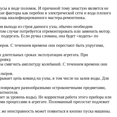
усы в виде поломок. И причиной тому зачастую является не
кие факторы как перебои в электрической сети и вода плохого
омощь квалифицированного мастера-ремонтника.
я выхода из строя данного узла, обычно необходим
ом случае потребуется отремонтировать или заменить мотор.
подергать. Если ручка сломана, она будет «ходить» по
пферов. С течением времени они перестают быть упругими,
и длительных сроках эксплуатации агрегата. При
ровку.
ы смягчить амплитуду колебаний. С течением времени они
льтров.
ывает цепь команд на узлы, в том числе на залив воды. Для
ть поврежден разнообразными остроконечными предметами,
лотнителя.
т за уровень воды). Не корректная работа этого прибора или
семи процессами в агрегате. Поломанный пресостат подлежит
к же неисправность может появиться в кнопке пуска машины.
.