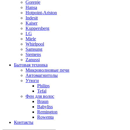
Gorenje
Hansa
Hotpoint-Ariston
Indesit
Kaiser
Kuppersberg
LG
Miele
Whirlpool
Samsung
Siemens
Zanussi
Бытовая техника
Микроволновые печи
Автомагнитолы
Утюги
Philips
Tefal
Фен для волос
Braun
Babyliss
Remington
Rowenta
Контакты