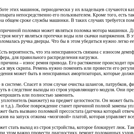
оте этих машинок, периодически у их владельцев случаются каз
парата непосредственно его пользователем. Кроме того, есть та
я на общем сроке службы машинки. В таких случаях требуется п
й причиной поломки может являться поломка мотора машинки. Дл
роя могут являться протечки воды или скачки напряжения. В эт
ломалась ручка дверцы. Что бы в этом убедиться нужно легко ее 
Есть вероятность, что эта неисправность связана с износом дем
пфера, для правильного распределения нагрузки.
 причина – износ ремня привода. Его растяжение происходит пр
ся звук скрипа. Ремень нужно поменять или провести его регули
ения может быть в неисправных амортизаторах, которые должн
 системе. Спасет в этом случае очистка шлангов, патрубков, фи
ть в следствие выходы из строя управляющего модуля. Они прер
репрошить или полностью заменить.
 уплотнитель (манжету) на предмет целостности. Он может бы
 и т.д.). Любое повреждение станет причиной полной замены уп
ет быть вызвано поломкой прессостата (датчика который отвечае
казов на запуск отжима «мозговой» платой, которая управляет в
ет стать выход из строя устройства, которое блокирует люк. Та
ри этом важно провести диагностику, ремонт поломанных узлов