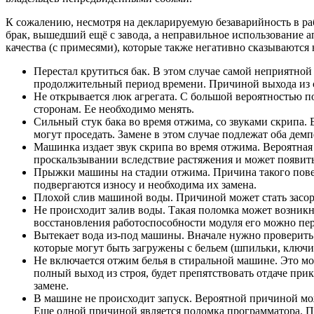
К сожалению, несмотря на декларируемую безаварийность в раб
брак, вышедший ещё с завода, а неправильное использование ап
качества (с примесями), которые также негативно сказываютс
Перестал крутиться бак. В этом случае самой неприятно
продолжительный период времени. Причиной выхода из ст
Не открывается люк агрегата. С большой вероятностью по
сторонам. Ее необходимо менять.
Сильный стук бака во время отжима, со звуками скрипа. 
могут проседать. Замене в этом случае подлежат оба дем
Машинка издает звук скрипа во время отжима. Вероятная
проскальзывании вследствие растяжения и может появить
Прыжки машины на стадии отжима. Причина такого повед
подвергаются износу и необходима их замена.
Плохой слив машиной воды. Причиной может стать засор в
Не происходит залив воды. Такая поломка может возникну
восстановления работоспособности модуля его можно пе
Вытекает вода из-под машины. Вначале нужно проверить
которые могут быть загружены с бельем (шпильки, ключи
Не включается отжим белья в стиральной машине. Это мож
полный выход из строя, будет препятствовать отдаче при
замене.
В машине не происходит запуск. Вероятной причиной мож
Еще одной причиной является поломка программатора. П