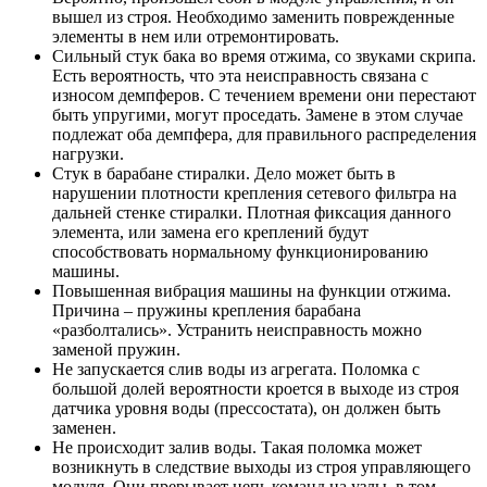
вышел из строя. Необходимо заменить поврежденные
элементы в нем или отремонтировать.
Сильный стук бака во время отжима, со звуками скрипа.
Есть вероятность, что эта неисправность связана с
износом демпферов. С течением времени они перестают
быть упругими, могут проседать. Замене в этом случае
подлежат оба демпфера, для правильного распределения
нагрузки.
Стук в барабане стиралки. Дело может быть в
нарушении плотности крепления сетевого фильтра на
дальней стенке стиралки. Плотная фиксация данного
элемента, или замена его креплений будут
способствовать нормальному функционированию
машины.
Повышенная вибрация машины на функции отжима.
Причина – пружины крепления барабана
«разболтались». Устранить неисправность можно
заменой пружин.
Не запускается слив воды из агрегата. Поломка с
большой долей вероятности кроется в выходе из строя
датчика уровня воды (прессостата), он должен быть
заменен.
Не происходит залив воды. Такая поломка может
возникнуть в следствие выходы из строя управляющего
модуля. Они прерывает цепь команд на узлы, в том