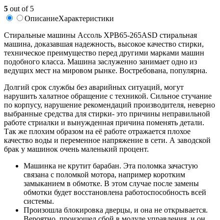
5
out of 5
Описание
Характеристики
Стиральные машины Ассоль XPB65-265ASD стиральная
машина, доказавшая надежность, высокое качество стирки,
техническое преимущество перед другими марками машин
подобного класса. Машина заслуженно занимает одно из
ведущих мест на мировом рынке. Востребована, популярна.
Долгий срок службы без аварийных ситуаций, могут
нарушить халатное обращение с техникой. Сильное стучание
по корпусу, нарушение рекомендаций производителя, неверно
выбранные средства для стирки- это причины неправильной
работе стриалки и вынужденная причина поменять детали.
Так же плохим образом на её работе отражается плохое
качество воды и переменное напряжение в сети. А заводской
брак у машинок очень маленький процент.
Машинка не крутит барабан. Эта поломка зачастую
связана с поломкой мотора, например коротким
замыканием в обмотке. В этом случае после замены
обмотки будет восстановлена работоспособность всей
системы.
Произошла блокировка дверцы, и она не открывается.
Вероятно, произошел сбой в модуле управления, и он