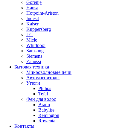
Gorenje
Hansa
Hotpoint-Ariston
Indesit
Kaiser
Kuppersberg
LG
Miele
Whirlpool
Samsung
Siemens
Zanussi
Бытовая техника
Микроволновые печи
Автомагнитолы
Утюги
Philips
Tefal
Фен для волос
Braun
Babyliss
Remington
Rowenta
Контакты