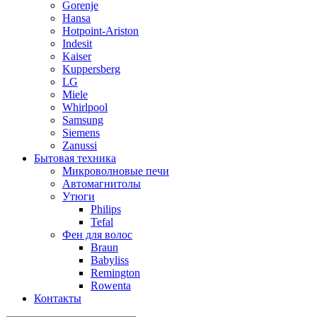
Gorenje
Hansa
Hotpoint-Ariston
Indesit
Kaiser
Kuppersberg
LG
Miele
Whirlpool
Samsung
Siemens
Zanussi
Бытовая техника
Микроволновые печи
Автомагнитолы
Утюги
Philips
Tefal
Фен для волос
Braun
Babyliss
Remington
Rowenta
Контакты