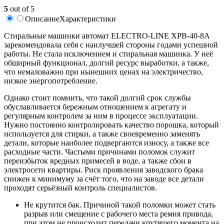
5
out of 5
Описание
Характеристики
Стиральные машинки автомат ELECTRO-LINE XPB-40-8A
зарекомендовала себя с наилучшей стороны годами успешной
работы. Не стала исключением и стиральная машинка. У неё
обширный функционал, долгий ресурс выработки, а также,
что немаловажно при нынешних ценах на электричество,
низкое энергопотребление.
Однако стоит помнить, что такой долгий срок службы
обуславливается бережным отношением к агрегату и
регулярным контролем за ним в процессе эксплуатации.
Нужно постоянно контролировать качество порошка, который
используется для стирки, а также своевременно заменять
детали, которые наиболее подвергаются износу, а также все
расходные части. Частыми причинами поломок служит
переизбыток вредных примесей в воде, а также сбои в
электросети квартиры. Риск проявления заводского брака
снижен к минимуму за счёт того, что на заводе все детали
проходят серьёзный контроль специалистов.
Не крутится бак. Причиной такой поломки может стать
разрыв или смещение с рабочего места ремня привода,
при этом не происходит передачи крутящего момента на