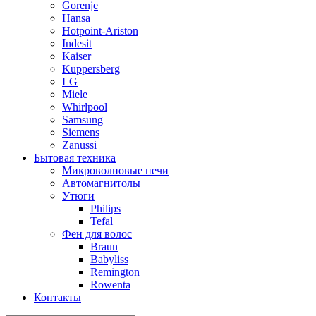
Gorenje
Hansa
Hotpoint-Ariston
Indesit
Kaiser
Kuppersberg
LG
Miele
Whirlpool
Samsung
Siemens
Zanussi
Бытовая техника
Микроволновые печи
Автомагнитолы
Утюги
Philips
Tefal
Фен для волос
Braun
Babyliss
Remington
Rowenta
Контакты