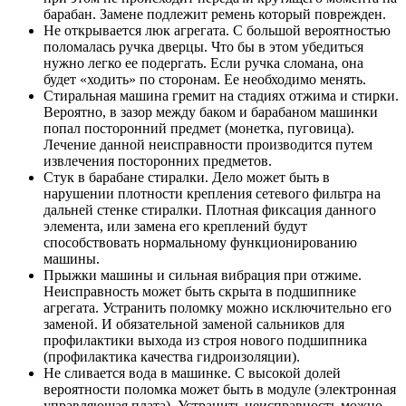
барабан. Замене подлежит ремень который поврежден.
Не открывается люк агрегата. С большой вероятностью
поломалась ручка дверцы. Что бы в этом убедиться
нужно легко ее подергать. Если ручка сломана, она
будет «ходить» по сторонам. Ее необходимо менять.
Стиральная машина гремит на стадиях отжима и стирки.
Вероятно, в зазор между баком и барабаном машинки
попал посторонний предмет (монетка, пуговица).
Лечение данной неисправности производится путем
извлечения посторонних предметов.
Стук в барабане стиралки. Дело может быть в
нарушении плотности крепления сетевого фильтра на
дальней стенке стиралки. Плотная фиксация данного
элемента, или замена его креплений будут
способствовать нормальному функционированию
машины.
Прыжки машины и сильная вибрация при отжиме.
Неисправность может быть скрыта в подшипнике
агрегата. Устранить поломку можно исключительно его
заменой. И обязательной заменой сальников для
профилактики выхода из строя нового подшипника
(профилактика качества гидроизоляции).
Не сливается вода в машинке. С высокой долей
вероятности поломка может быть в модуле (электронная
управляющая плата). Устранить неисправность можно