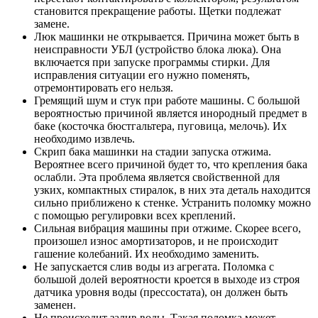
становится прекращение работы. Щетки подлежат
замене.
Люк машинки не открывается. Причина может быть в
неисправности УБЛ (устройство блока люка). Она
включается при запуске программы стирки. Для
исправления ситуации его нужно поменять,
отремонтировать его нельзя.
Гремящий шум и стук при работе машины. С большой
вероятностью причиной является инородный предмет в
баке (косточка бюстгальтера, пуговица, мелочь). Их
необходимо извлечь.
Скрип бака машинки на стадии запуска отжима.
Вероятнее всего причиной будет то, что крепления бака
ослабли. Эта проблема является свойственной для
узких, компактных стиралок, в них эта деталь находится
сильно приближено к стенке. Устранить поломку можно
с помощью регулировки всех креплений.
Сильная вибрация машины при отжиме. Скорее всего,
произошел износ амортизаторов, и не происходит
гашение колебаний. Их необходимо заменить.
Не запускается слив воды из агрегата. Поломка с
большой долей вероятности кроется в выходе из строя
датчика уровня воды (прессостата), он должен быть
заменен.
Не происходит залив воды. Такая поломка может