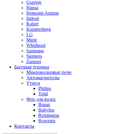
Gorenje
Hansa
Hotpoint-Ariston
Indesit
Kaiser
Kuppersberg
LG
Miele
Whirlpool
Samsung
Siemens
Zanussi
Бытовая техника
Микроволновые печи
Автомагнитолы
Утюги
Philips
Tefal
Фен для волос
Braun
Babyliss
Remington
Rowenta
Контакты