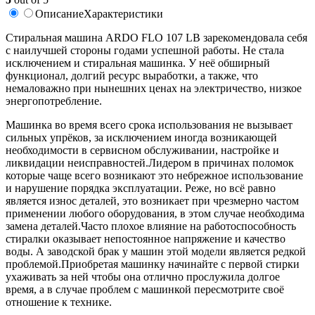
Описание
Характеристики
Cтиральная машина ARDO FLO 107 LB зарекомендовала себя
с наилучшей стороны годами успешной работы. Не стала
исключением и стиральная машинка. У неё обширный
функционал, долгий ресурс выработки, а также, что
немаловажно при нынешних ценах на электричество, низкое
энергопотребление.
Машинка во время всего срока использования не вызывает
сильных упрёков, за исключением иногда возникающей
необходимости в сервисном обслуживании, настройке и
ликвидации неисправностей.Лидером в причинах поломок
которые чаще всего возникают это небрежное использование
и нарушение порядка эксплуатации. Реже, но всё равно
является износ деталей, это возникает при чрезмерно частом
применении любого оборудования, в этом случае необходима
замена деталей.Часто плохое влияние на работоспособность
стиралки оказывает непостоянное напряжение и качество
воды. А заводской брак у машин этой модели является редкой
проблемой.Приобретая машинку начинайте с первой стирки
ухаживать за ней чтобы она отлично прослужила долгое
время, а в случае проблем с машинкой пересмотрите своё
отношение к технике.