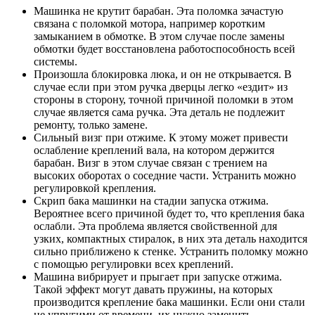
Машинка не крутит барабан. Эта поломка зачастую
связана с поломкой мотора, например коротким
замыканием в обмотке. В этом случае после замены
обмотки будет восстановлена работоспособность всей
системы.
Произошла блокировка люка, и он не открывается. В
случае если при этом ручка дверцы легко «ездит» из
стороны в сторону, точной причиной поломки в этом
случае является сама ручка. Эта деталь не подлежит
ремонту, только замене.
Сильный визг при отжиме. К этому может привести
ослабление креплений вала, на котором держится
барабан. Визг в этом случае связан с трением на
высоких оборотах о соседние части. Устранить можно
регулировкой крепления.
Скрип бака машинки на стадии запуска отжима.
Вероятнее всего причиной будет то, что крепления бака
ослабли. Эта проблема является свойственной для
узких, компактных стиралок, в них эта деталь находится
сильно приближено к стенке. Устранить поломку можно
с помощью регулировки всех креплений.
Машина вибрирует и прыгает при запуске отжима.
Такой эффект могут давать пружины, на которых
производится крепление бака машинки. Если они стали
не упругими от времени, их нужно заменить.