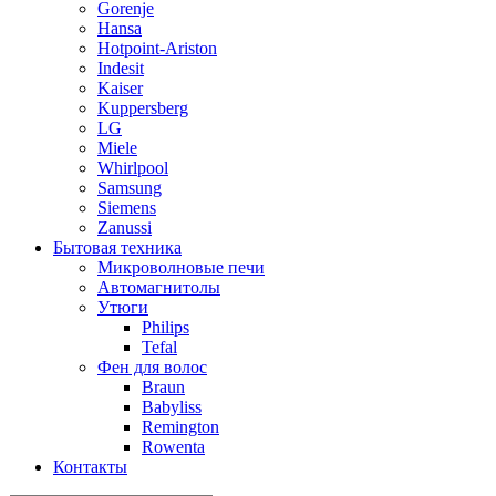
Gorenje
Hansa
Hotpoint-Ariston
Indesit
Kaiser
Kuppersberg
LG
Miele
Whirlpool
Samsung
Siemens
Zanussi
Бытовая техника
Микроволновые печи
Автомагнитолы
Утюги
Philips
Tefal
Фен для волос
Braun
Babyliss
Remington
Rowenta
Контакты