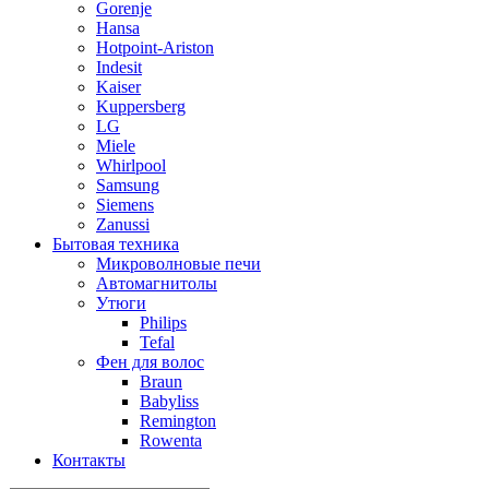
Gorenje
Hansa
Hotpoint-Ariston
Indesit
Kaiser
Kuppersberg
LG
Miele
Whirlpool
Samsung
Siemens
Zanussi
Бытовая техника
Микроволновые печи
Автомагнитолы
Утюги
Philips
Tefal
Фен для волос
Braun
Babyliss
Remington
Rowenta
Контакты