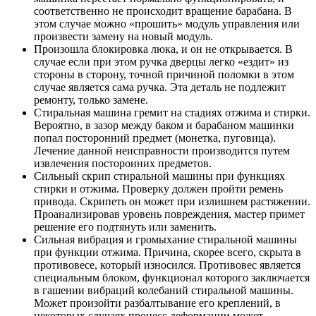
соответственно не происходит вращение барабана. В
этом случае можно «прошить» модуль управления или
произвести замену на новый модуль.
Произошла блокировка люка, и он не открывается. В
случае если при этом ручка дверцы легко «ездит» из
стороны в сторону, точной причиной поломки в этом
случае является сама ручка. Эта деталь не подлежит
ремонту, только замене.
Стиральная машина гремит на стадиях отжима и стирки.
Вероятно, в зазор между баком и барабаном машинки
попал посторонний предмет (монетка, пуговица).
Лечение данной неисправности производится путем
извлечения посторонних предметов.
Сильный скрип стиральной машины при функциях
стирки и отжима. Проверку должен пройти ремень
привода. Скрипеть он может при излишнем растяжении.
Проанализировав уровень повреждения, мастер примет
решение его подтянуть или заменить.
Сильная вибрация и громыхание стиральной машины
при функции отжима. Причина, скорее всего, скрыта в
противовесе, который износился. Противовес является
специальным блоком, функционал которого заключается
в гашении вибраций колебаний стиральной машины.
Может произойти разбалтывание его креплений, в
некоторых случаях процесс деформации может