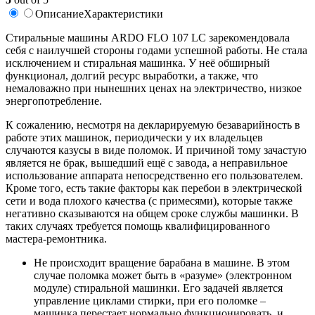
Описание
Характеристики
Стиральные машины ARDO FLO 107 LC зарекомендовала
себя с наилучшей стороны годами успешной работы. Не стала
исключением и стиральная машинка. У неё обширный
функционал, долгий ресурс выработки, а также, что
немаловажно при нынешних ценах на электричество, низкое
энергопотребление.
К сожалению, несмотря на декларируемую безаварийность в
работе этих машинок, периодически у их владельцев
случаются казусы в виде поломок. И причиной тому зачастую
является не брак, вышедший ещё с завода, а неправильное
использование аппарата непосредственно его пользователем.
Кроме того, есть такие факторы как перебои в электрической
сети и вода плохого качества (с примесями), которые также
негативно сказываются на общем сроке службы машинки. В
таких случаях требуется помощь квалифицированного
мастера-ремонтника.
Не происходит вращение барабана в машине. В этом
случае поломка может быть в «разуме» (электронном
модуле) стиральной машинки. Его задачей является
управление циклами стирки, при его поломке –
машинка перестает нормально функционировать, и