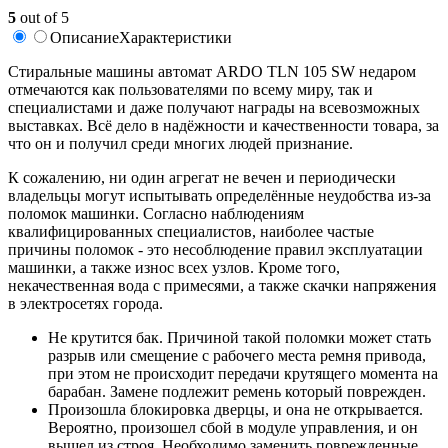
5
out of 5
Описание
Характеристики
Стиральные машины автомат ARDO TLN 105 SW недаром
отмечаются как пользователями по всему миру, так и
специалистами и даже получают награды на всевозможных
выставках. Всё дело в надёжности и качественности товара, за
что он и получил среди многих людей признание.
К сожалению, ни один агрегат не вечен и периодически
владельцы могут испытывать определённые неудобства из-за
поломок машинки. Согласно наблюдениям
квалифицированных специалистов, наиболее частые
причины поломок - это несоблюдение правил эксплуатации
машинки, а также износ всех узлов. Кроме того,
некачественная вода с примесями, а также скачки напряжения
в электросетях города.
Не крутится бак. Причиной такой поломки может стать
разрыв или смещение с рабочего места ремня привода,
при этом не происходит передачи крутящего момента на
барабан. Замене подлежит ремень который поврежден.
Произошла блокировка дверцы, и она не открывается.
Вероятно, произошел сбой в модуле управления, и он
вышел из строя. Необходимо заменить поврежденные