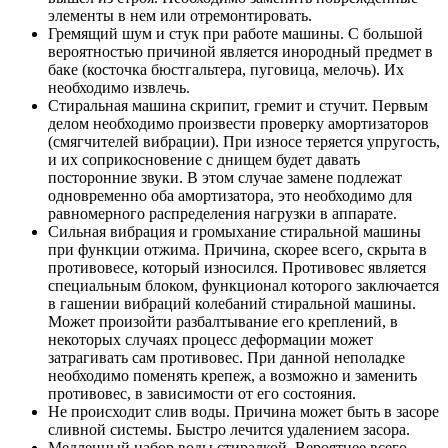
элементы в нем или отремонтировать.
Гремящий шум и стук при работе машины. С большой
вероятностью причиной является инородный предмет в
баке (косточка бюстгальтера, пуговица, мелочь). Их
необходимо извлечь.
Стиральная машина скрипит, гремит и стучит. Первым
делом необходимо произвести проверку амортизаторов
(смягчителей вибрации). При износе теряется упругость,
и их соприкосновение с днищем будет давать
посторонние звуки. В этом случае замене подлежат
одновременно оба амортизатора, это необходимо для
равномерного распределения нагрузки в аппарате.
Сильная вибрация и громыхание стиральной машины
при функции отжима. Причина, скорее всего, скрыта в
противовесе, который износился. Противовес является
специальным блоком, функционал которого заключается
в гашении вибраций колебаний стиральной машины.
Может произойти разбалтывание его креплений, в
некоторых случаях процесс деформации может
затрагивать сам противовес. При данной неполадке
необходимо поменять крепеж, а возможно и заменить
противовес, в зависимости от его состояния.
Не происходит слив воды. Причина может быть в засоре
сливной системы. Быстро лечится удалением засора.
Медленный набор воды стиралкой. Вероятнее всего