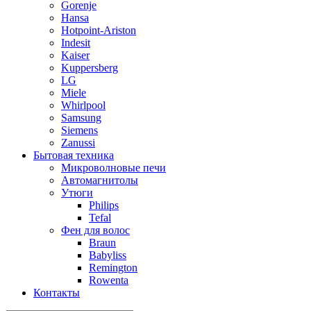
Gorenje
Hansa
Hotpoint-Ariston
Indesit
Kaiser
Kuppersberg
LG
Miele
Whirlpool
Samsung
Siemens
Zanussi
Бытовая техника
Микроволновые печи
Автомагнитолы
Утюги
Philips
Tefal
Фен для волос
Braun
Babyliss
Remington
Rowenta
Контакты