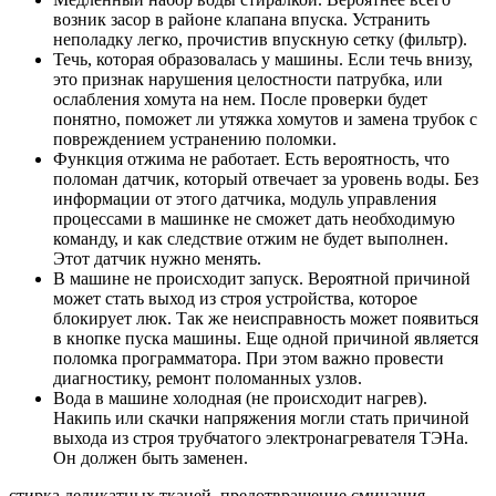
возник засор в районе клапана впуска. Устранить
неполадку легко, прочистив впускную сетку (фильтр).
Течь, которая образовалась у машины. Если течь внизу,
это признак нарушения целостности патрубка, или
ослабления хомута на нем. После проверки будет
понятно, поможет ли утяжка хомутов и замена трубок с
повреждением устранению поломки.
Функция отжима не работает. Есть вероятность, что
поломан датчик, который отвечает за уровень воды. Без
информации от этого датчика, модуль управления
процессами в машинке не сможет дать необходимую
команду, и как следствие отжим не будет выполнен.
Этот датчик нужно менять.
В машине не происходит запуск. Вероятной причиной
может стать выход из строя устройства, которое
блокирует люк. Так же неисправность может появиться
в кнопке пуска машины. Еще одной причиной является
поломка программатора. При этом важно провести
диагностику, ремонт поломанных узлов.
Вода в машине холодная (не происходит нагрев).
Накипь или скачки напряжения могли стать причиной
выхода из строя трубчатого электронагревателя ТЭНа.
Он должен быть заменен.
стирка деликатных тканей, предотвращение сминания,