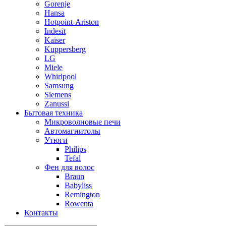
Gorenje
Hansa
Hotpoint-Ariston
Indesit
Kaiser
Kuppersberg
LG
Miele
Whirlpool
Samsung
Siemens
Zanussi
Бытовая техника
Микроволновые печи
Автомагнитолы
Утюги
Philips
Tefal
Фен для волос
Braun
Babyliss
Remington
Rowenta
Контакты