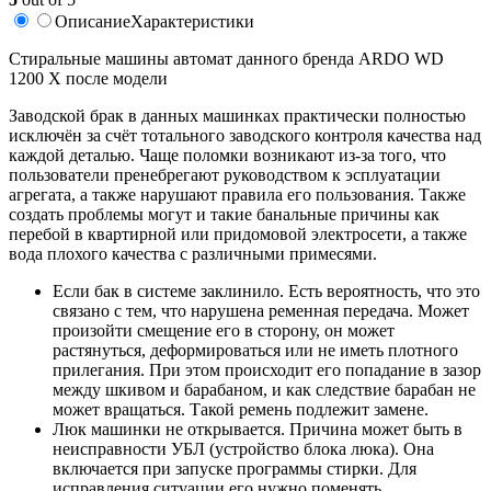
Описание
Характеристики
Стиральные машины автомат данного бренда ARDO WD
1200 X после модели
Заводской брак в данных машинках практически полностью
исключён за счёт тотального заводского контроля качества над
каждой деталью. Чаще поломки возникают из-за того, что
пользователи пренебрегают руководством к эсплуатации
агрегата, а также нарушают правила его пользования. Также
создать проблемы могут и такие банальные причины как
перебой в квартирной или придомовой электросети, а также
вода плохого качества с различными примесями.
Если бак в системе заклинило. Есть вероятность, что это
связано с тем, что нарушена ременная передача. Может
произойти смещение его в сторону, он может
растянуться, деформироваться или не иметь плотного
прилегания. При этом происходит его попадание в зазор
между шкивом и барабаном, и как следствие барабан не
может вращаться. Такой ремень подлежит замене.
Люк машинки не открывается. Причина может быть в
неисправности УБЛ (устройство блока люка). Она
включается при запуске программы стирки. Для
исправления ситуации его нужно поменять,