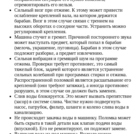
отремонтировать его нельзя.
Сильный визг при отжиме. К этому может привести
ослабление креплений вала, на котором держится
барабан. Визг в этом случае связан с трением на
высоких оборотах о соседние части. Устранить можно
регулировкой крепления.
Машина стучит и гремит. Причиной постороннего звука
может выступать предмет, который попал в барабан
(мелочь, украшение, пуговица). Барабан в этом случае
подлежит разборке, а предмет извлечению.
Сильная вибрация и гремящий шум на программе
отжима. Проверки требует противовес, это самый
тяжелый блок, задачей которого является устранение
сильных колебаний при программах стирки и отжима.
Распространенной поломкой является расшатывание его
креплений (они требуют затяжки), а иногда противовес
разрушен, в этом случае он должен быть заменен.
Слив воды блокируется. Это может вызвать препятствие
(засор) в системе слива. Чистке нужно подвергнуть
насос, патрубок, фильтр, шланги и колено слива воды в
канализацию.
Не происходит закачка воды в машинку. Поломка может
быть скрыта в такой детали как клапан подачи воды
(впускной). Его не ремонтируют, он подлежит замене.
Вытекает вода из-под машины. Вначале нужно