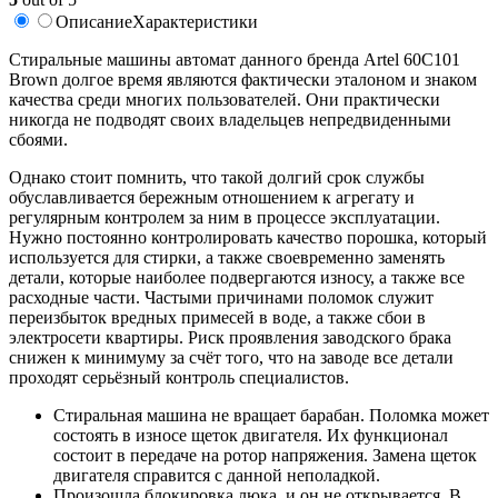
Описание
Характеристики
Стиральные машины автомат данного бренда Artel 60С101
Brown долгое время являются фактически эталоном и знаком
качества среди многих пользователей. Они практически
никогда не подводят своих владельцев непредвиденными
сбоями.
Однако стоит помнить, что такой долгий срок службы
обуславливается бережным отношением к агрегату и
регулярным контролем за ним в процессе эксплуатации.
Нужно постоянно контролировать качество порошка, который
используется для стирки, а также своевременно заменять
детали, которые наиболее подвергаются износу, а также все
расходные части. Частыми причинами поломок служит
переизбыток вредных примесей в воде, а также сбои в
электросети квартиры. Риск проявления заводского брака
снижен к минимуму за счёт того, что на заводе все детали
проходят серьёзный контроль специалистов.
Стиральная машина не вращает барабан. Поломка может
состоять в износе щеток двигателя. Их функционал
состоит в передаче на ротор напряжения. Замена щеток
двигателя справится с данной неполадкой.
Произошла блокировка люка, и он не открывается. В