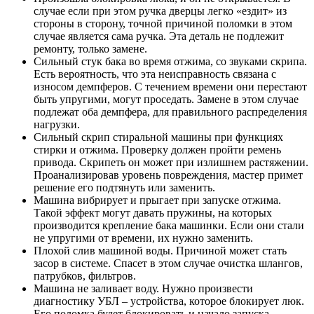
случае если при этом ручка дверцы легко «ездит» из
стороны в сторону, точной причиной поломки в этом
случае является сама ручка. Эта деталь не подлежит
ремонту, только замене.
Сильный стук бака во время отжима, со звуками скрипа.
Есть вероятность, что эта неисправность связана с
износом демпферов. С течением времени они перестают
быть упругими, могут проседать. Замене в этом случае
подлежат оба демпфера, для правильного распределения
нагрузки.
Сильный скрип стиральной машины при функциях
стирки и отжима. Проверку должен пройти ремень
привода. Скрипеть он может при излишнем растяжении.
Проанализировав уровень повреждения, мастер примет
решение его подтянуть или заменить.
Машина вибрирует и прыгает при запуске отжима.
Такой эффект могут давать пружины, на которых
производится крепление бака машинки. Если они стали
не упругими от времени, их нужно заменить.
Плохой слив машиной воды. Причиной может стать
засор в системе. Спасет в этом случае очистка шлангов,
патрубков, фильтров.
Машина не заливает воду. Нужно произвести
диагностику УБЛ – устройства, которое блокирует люк.
Его поломка будет блокировать и начало запуска