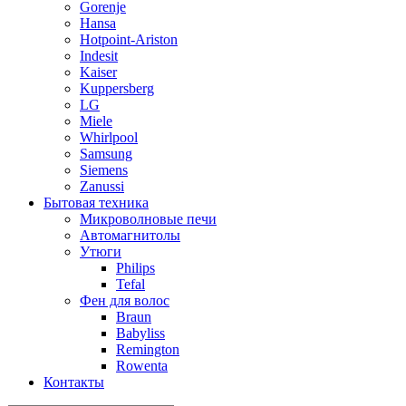
Gorenje
Hansa
Hotpoint-Ariston
Indesit
Kaiser
Kuppersberg
LG
Miele
Whirlpool
Samsung
Siemens
Zanussi
Бытовая техника
Микроволновые печи
Автомагнитолы
Утюги
Philips
Tefal
Фен для волос
Braun
Babyliss
Remington
Rowenta
Контакты