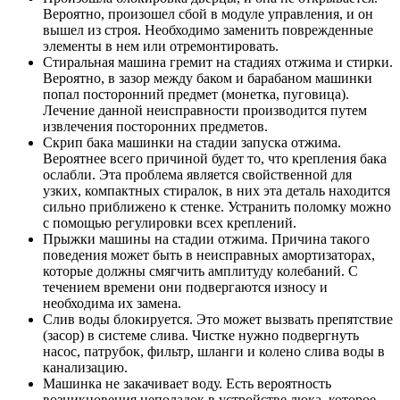
Вероятно, произошел сбой в модуле управления, и он
вышел из строя. Необходимо заменить поврежденные
элементы в нем или отремонтировать.
Стиральная машина гремит на стадиях отжима и стирки.
Вероятно, в зазор между баком и барабаном машинки
попал посторонний предмет (монетка, пуговица).
Лечение данной неисправности производится путем
извлечения посторонних предметов.
Скрип бака машинки на стадии запуска отжима.
Вероятнее всего причиной будет то, что крепления бака
ослабли. Эта проблема является свойственной для
узких, компактных стиралок, в них эта деталь находится
сильно приближено к стенке. Устранить поломку можно
с помощью регулировки всех креплений.
Прыжки машины на стадии отжима. Причина такого
поведения может быть в неисправных амортизаторах,
которые должны смягчить амплитуду колебаний. С
течением времени они подвергаются износу и
необходима их замена.
Слив воды блокируется. Это может вызвать препятствие
(засор) в системе слива. Чистке нужно подвергнуть
насос, патрубок, фильтр, шланги и колено слива воды в
канализацию.
Машинка не закачивает воду. Есть вероятность
возникновения неполадок в устройстве люка, которое