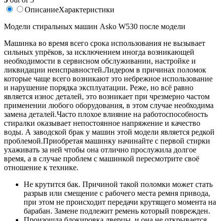
Описание
Характеристики
Модели стиральных машин Asko W530 после модели
Машинка во время всего срока использования не вызывает
сильных упрёков, за исключением иногда возникающей
необходимости в сервисном обслуживании, настройке и
ликвидации неисправностей.Лидером в причинах поломок
которые чаще всего возникают это небрежное использование
и нарушение порядка эксплуатации. Реже, но всё равно
является износ деталей, это возникает при чрезмерно частом
применении любого оборудования, в этом случае необходима
замена деталей.Часто плохое влияние на работоспособность
стиралки оказывает непостоянное напряжение и качество
воды. А заводской брак у машин этой модели является редкой
проблемой.Приобретая машинку начинайте с первой стирки
ухаживать за ней чтобы она отлично прослужила долгое
время, а в случае проблем с машинкой пересмотрите своё
отношение к технике.
Не крутится бак. Причиной такой поломки может стать
разрыв или смещение с рабочего места ремня привода,
при этом не происходит передачи крутящего момента на
барабан. Замене подлежит ремень который поврежден.
Произошла блокировка дверцы, и она не открывается.