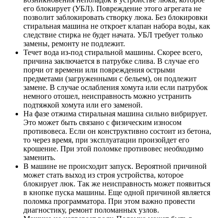
его блокирует (УБЛ). Повреждение этого агрегата не
позволит заблокировать створку люка. Без блокировки
стиральная машина не откроет клапан набора воды, как
следствие стирка не будет начата. УБЛ требует только
замены, ремонту не подлежит.
Течет вода из-под стиральной машины. Скорее всего,
причина заключается в патрубке слива. В случае его
порчи от времени или повреждения острыми
предметами (загруженными с бельем), он подлежит
замене. В случае ослабления хомута или если патрубок
немного отошел, неисправность можно устранить
подтяжкой хомута или его заменой.
На фазе отжима стиральная машина сильно вибрирует.
Это может быть связано с физическим износом
противовеса. Если он конструктивно состоит из бетона,
то через время, при эксплуатации произойдет его
крошение. При этой поломке противовес необходимо
заменить.
В машине не происходит запуск. Вероятной причиной
может стать выход из строя устройства, которое
блокирует люк. Так же неисправность может появиться
в кнопке пуска машины. Еще одной причиной является
поломка программатора. При этом важно провести
диагностику, ремонт поломанных узлов.