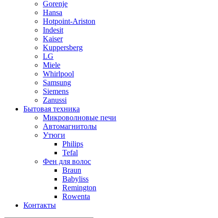
Gorenje
Hansa
Hotpoint-Ariston
Indesit
Kaiser
Kuppersberg
LG
Miele
Whirlpool
Samsung
Siemens
Zanussi
Бытовая техника
Микроволновые печи
Автомагнитолы
Утюги
Philips
Tefal
Фен для волос
Braun
Babyliss
Remington
Rowenta
Контакты