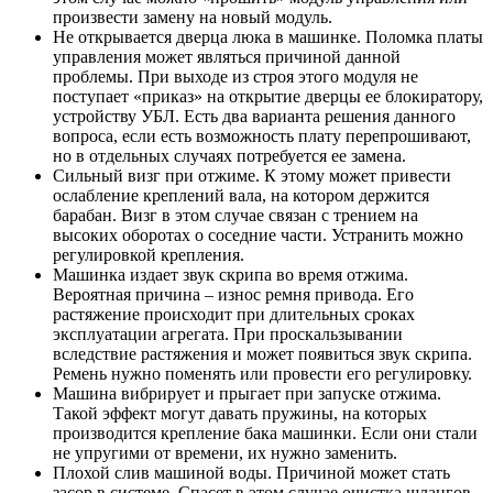
произвести замену на новый модуль.
Не открывается дверца люка в машинке. Поломка платы
управления может являться причиной данной
проблемы. При выходе из строя этого модуля не
поступает «приказ» на открытие дверцы ее блокиратору,
устройству УБЛ. Есть два варианта решения данного
вопроса, если есть возможность плату перепрошивают,
но в отдельных случаях потребуется ее замена.
Сильный визг при отжиме. К этому может привести
ослабление креплений вала, на котором держится
барабан. Визг в этом случае связан с трением на
высоких оборотах о соседние части. Устранить можно
регулировкой крепления.
Машинка издает звук скрипа во время отжима.
Вероятная причина – износ ремня привода. Его
растяжение происходит при длительных сроках
эксплуатации агрегата. При проскальзывании
вследствие растяжения и может появиться звук скрипа.
Ремень нужно поменять или провести его регулировку.
Машина вибрирует и прыгает при запуске отжима.
Такой эффект могут давать пружины, на которых
производится крепление бака машинки. Если они стали
не упругими от времени, их нужно заменить.
Плохой слив машиной воды. Причиной может стать
засор в системе. Спасет в этом случае очистка шлангов,