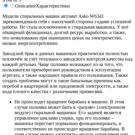
Описание
Характеристики
Модели стиральных машин автомат Asko W6341
зарекомендовала себя с наилучшей стороны годами успешной
работы. Не стала исключением и стиральная машинка. У неё
обширный функционал, долгий ресурс выработки, а также,
что немаловажно при нынешних ценах на электричество,
низкое энергопотребление.
Заводской брак в данных машинках практически полностью
исключён за счёт тотального заводского контроля качества над
каждой деталью. Чаще поломки возникают из-за того, что
пользователи пренебрегают руководством к эсплуатации
агрегата, а также нарушают правила его пользования. Также
создать проблемы могут и такие банальные причины как
перебой в квартирной или придомовой электросети, а также
вода плохого качества с различными примесями.
Не происходит вращение барабана в машине. В этом
случае поломка может быть в «разуме» (электронном
модуле) стиральной машинки. Его задачей является
управление циклами стирки, при его поломке –
машинка перестает нормально функционировать, и
соответственно не происходит вращение барабана. В
этом случае можно «прошить» модуль управления или