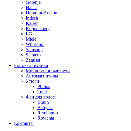
Gorenje
Hansa
Hotpoint-Ariston
Indesit
Kaiser
Kuppersberg
LG
Miele
Whirlpool
Samsung
Siemens
Zanussi
Бытовая техника
Микроволновые печи
Автомагнитолы
Утюги
Philips
Tefal
Фен для волос
Braun
Babyliss
Remington
Rowenta
Контакты