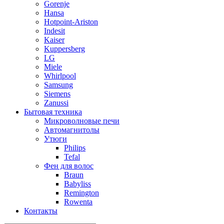
Gorenje
Hansa
Hotpoint-Ariston
Indesit
Kaiser
Kuppersberg
LG
Miele
Whirlpool
Samsung
Siemens
Zanussi
Бытовая техника
Микроволновые печи
Автомагнитолы
Утюги
Philips
Tefal
Фен для волос
Braun
Babyliss
Remington
Rowenta
Контакты