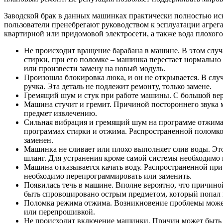
Заводской брак в данных машинках практически полностью искл
пользователи пренебрегают руководством к эсплуатации агрега
квартирной или придомовой электросети, а также вода плохого
Не происходит вращение барабана в машине. В этом случ
стирки, при его поломке – машинка перестает нормально
или произвести замену на новый модуль.
Произошла блокировка люка, и он не открывается. В случ
ручка. Эта деталь не подлежит ремонту, только замене.
Гремящий шум и стук при работе машины. С большой веро
Машина стучит и гремит. Причиной постороннего звука мо
предмет извлечению.
Сильная вибрация и гремящий шум на программе отжима. 
программах стирки и отжима. Распространенной поломкой
заменен.
Машинка не сливает или плохо выполняет слив воды. Это м
шланг. Для устранения кроме самой системы необходимо 
Машина отказывается качать воду. Распространенной при
необходимо перепрограммировать или заменить.
Появилась течь в машине. Вполне вероятно, что причино
быть спровоцировано острым предметом, который попал в
Поломка режима отжима. Возникновение проблемы может 
или перепрошивкой.
Не происходит включение машинки. Причин может быть не