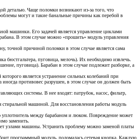
ой деталью. Чаще поломки возникают из-за того, что
проблемы могут и такие банальные причины как перебой в
ьной машинки. Его задачей является управление циклами
арабана. В этом случае можно «прошить» модуль управления
ону, точной причиной поломки в этом случае является сама
а бюстгальтера, пуговица, мелочь). Их необходимо извлечь.
ение, пуговица). Барабан в этом случае подлежит разборке, а
 которого является устранение сильных колебаний при
 иногда противовес разрушен, в этом случае он должен быть
тавляющих системы. В нее входят: патрубок, насос, фильтр,
ия стиральной машиной. Для восстановления работы модуль
это уплотнитель между барабаном и люком. Повреждение может
имо заменить.
яет узлами машины. Устранить проблему можно заменой платы
сбоит программный модуль, поломалась сетевая кнопка. Каждую