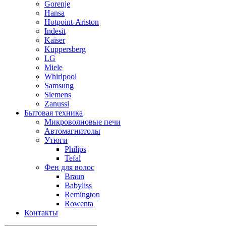
Gorenje
Hansa
Hotpoint-Ariston
Indesit
Kaiser
Kuppersberg
LG
Miele
Whirlpool
Samsung
Siemens
Zanussi
Бытовая техника
Микроволновые печи
Автомагнитолы
Утюги
Philips
Tefal
Фен для волос
Braun
Babyliss
Remington
Rowenta
Контакты