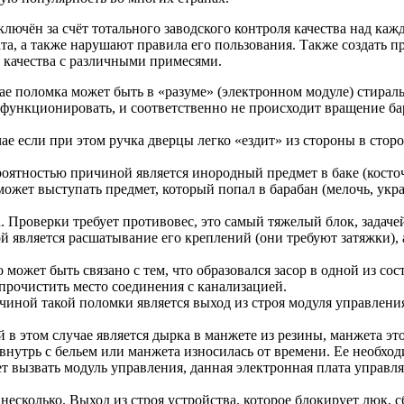
ючён за счёт тотального заводского контроля качества над кажд
та, а также нарушают правила его пользования. Также создать 
 качества с различными примесями.
ае поломка может быть в «разуме» (электронном модуле) стирал
 функционировать, и соответственно не происходит вращение б
ае если при этом ручка дверцы легко «ездит» из стороны в стор
ятностью причиной является инородный предмет в баке (косточк
жет выступать предмет, который попал в барабан (мелочь, украш
Проверки требует противовес, это самый тяжелый блок, задачей
 является расшатывание его креплений (они требуют затяжки), а
ожет быть связано с тем, что образовался засор в одной из сос
прочистить место соединения с канализацией.
чиной такой поломки является выход из строя модуля управлен
й в этом случае является дырка в манжете из резины, манжета 
нутрь с бельем или манжета износилась от времени. Ее необход
вызвать модуль управления, данная электронная плата управл
сколько. Выход из строя устройства, которое блокирует люк, 