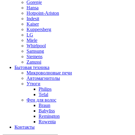
Gorenje
Hansa
Hotpoint-Ariston
Indesit
Kaiser
Kuppersberg
LG
Miele
Whirlpool
Samsung
Siemens
Zanussi
Бытовая техника
Микроволновые печи
Автомагнитолы
Утюги
Philips
Tefal
Фен для волос
Braun
Babyliss
Remington
Rowenta
Контакты