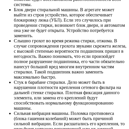
системы.
Блок двери стиральной машины. В агрегате может
выйти из строя устройство, которое обеспечивает
блокировку люка (УБЛ). Если это случилось при
проведении стирки, возникнет блок двери, и автоматом
она уже не будет открыта. Устройство потребуется
заменить.
Слышно грохот во время режима стирки, отжима. В
случае сопровождения грохота звуками скрежета железа,
с высокой степенью вероятности подшипник пришел в
негодность. Важно понимать, что если произойдет
полное разрушение подшипника, его части обязательно
нанесут большой вред многим внутренним частям
стиралки. Такой подшипник важно заменить
максимально быстро.
Стук в барабане стиралки. Дело может быть в
нарушении плотности крепления сетевого фильтра на
дальней стенке стиралки. Плотная фиксация данного
элемента, или замена его креплений будут
способствовать нормальному функционированию
машины.
Сильная вибрация машины. Поломка противовеса
(блока гашения колебаний) может быть причиной
сильной вибрации. Если расшатались его крепления, то
шум будет устранен регулировкой или их заменой.