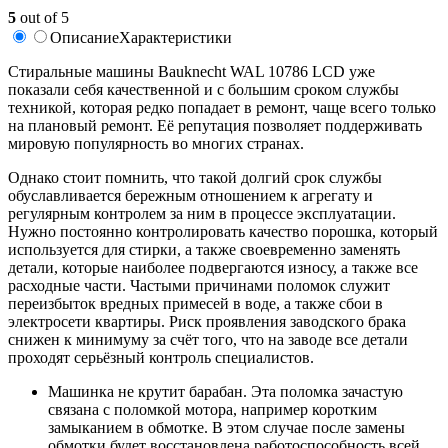
5
out of 5
Описание
Характеристики
Стиральные машины Bauknecht WAL 10786 LCD уже
показали себя качественной и с большим сроком службы
техникой, которая редко попадает в ремонт, чаще всего только
на плановый ремонт. Её репутация позволяет поддерживать
мировую популярность во многих странах.
Однако стоит помнить, что такой долгий срок службы
обуславливается бережным отношением к агрегату и
регулярным контролем за ним в процессе эксплуатации.
Нужно постоянно контролировать качество порошка, который
используется для стирки, а также своевременно заменять
детали, которые наиболее подвергаются износу, а также все
расходные части. Частыми причинами поломок служит
переизбыток вредных примесей в воде, а также сбои в
электросети квартиры. Риск проявления заводского брака
снижен к минимуму за счёт того, что на заводе все детали
проходят серьёзный контроль специалистов.
Машинка не крутит барабан. Эта поломка зачастую
связана с поломкой мотора, например коротким
замыканием в обмотке. В этом случае после замены
обмотки будет восстановлена работоспособность всей