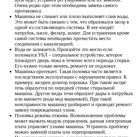
Очень редко при этом необходима замена самого
противовеса.
Машинка не сливает или плохо выполняет слив воды.
Это может быть связано с тем, что образовался засор в
одной из составляющих системы. В нее входят:
патрубок, насос, фильтр, шланг. Для устранения кроме
самой системы необходимо прочистить место
соединения с канализацией.
Вода не заливается. Произойти это могло если
поломался УБЛ – специальное устройство, которое
блокирует дверь люка в течение всего периода стирки.
Его нужно только менять, ремонту не подлежит.
Машинка протекает. Такая поломка часто является
последствием эксплуатации с нарушением правил. К
примеру, засорен дозатор порошка. При таком засоре
течь образуется по передней стенке стиральной
машины. Другие виды течи образуют дыры в патрубках
или манжете (вода мод машинкой). При такой
неисправности машинку разбирают и проводят ремонт/
замену поврежденных узлов.
Поломка режима отжима. Возникновение проблемы
может вызвать модуль управления, данная электронная
плата управляет узлами машины. Устранить проблему
можно заменой платы или перепрошивкой.