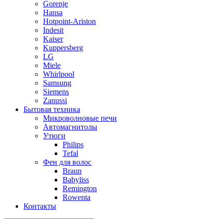
Gorenje
Hansa
Hotpoint-Ariston
Indesit
Kaiser
Kuppersberg
LG
Miele
Whirlpool
Samsung
Siemens
Zanussi
Бытовая техника
Микроволновые печи
Автомагнитолы
Утюги
Philips
Tefal
Фен для волос
Braun
Babyliss
Remington
Rowenta
Контакты