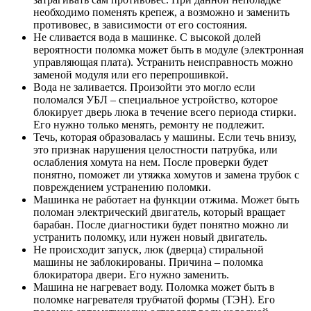
необходимо поменять крепеж, а возможно и заменить
противовес, в зависимости от его состояния.
Не сливается вода в машинке. С высокой долей
вероятности поломка может быть в модуле (электронная
управляющая плата). Устранить неисправность можно
заменой модуля или его перепрошивкой.
Вода не заливается. Произойти это могло если
поломался УБЛ – специальное устройство, которое
блокирует дверь люка в течение всего периода стирки.
Его нужно только менять, ремонту не подлежит.
Течь, которая образовалась у машины. Если течь внизу,
это признак нарушения целостности патрубка, или
ослабления хомута на нем. После проверки будет
понятно, поможет ли утяжка хомутов и замена трубок с
повреждением устранению поломки.
Машинка не работает на функции отжима. Может быть
поломан электрический двигатель, который вращает
барабан. После диагностики будет понятно можно ли
устранить поломку, или нужен новый двигатель.
Не происходит запуск, люк (дверца) стиральной
машины не заблокированы. Причина – поломка
блокиратора двери. Его нужно заменить.
Машина не нагревает воду. Поломка может быть в
поломке нагревателя трубчатой формы (ТЭН). Его