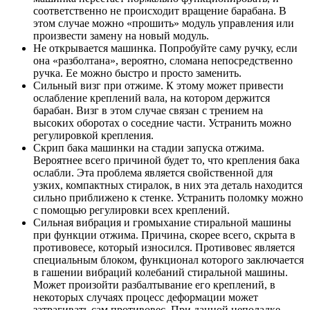
соответственно не происходит вращение барабана. В
этом случае можно «прошить» модуль управления или
произвести замену на новый модуль.
Не открывается машинка. Попробуйте саму ручку, если
она «разболтана», вероятно, сломана непосредственно
ручка. Ее можно быстро и просто заменить.
Сильный визг при отжиме. К этому может привести
ослабление креплений вала, на котором держится
барабан. Визг в этом случае связан с трением на
высоких оборотах о соседние части. Устранить можно
регулировкой крепления.
Скрип бака машинки на стадии запуска отжима.
Вероятнее всего причиной будет то, что крепления бака
ослабли. Эта проблема является свойственной для
узких, компактных стиралок, в них эта деталь находится
сильно приближено к стенке. Устранить поломку можно
с помощью регулировки всех креплений.
Сильная вибрация и громыхание стиральной машины
при функции отжима. Причина, скорее всего, скрыта в
противовесе, который износился. Противовес является
специальным блоком, функционал которого заключается
в гашении вибраций колебаний стиральной машины.
Может произойти разбалтывание его креплений, в
некоторых случаях процесс деформации может
затрагивать сам противовес. При данной неполадке