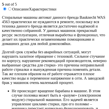
5
out of 5
Описание
Характеристики
Стиральные машины автомат данного бренда Bauknecht WAS
4563 практически не нуждаются в ремонте, поскольку вся
техника данного бренда является достаточно надёжной и
качественно собранной. У данных машинок прекрасный
ресурс эксплуатации, отличная выработка и функционал, что
делает их практически незаменимыми помощниками и
домашних делах для любой домохозяйки.
Долгий срок службы без аварийных ситуаций, могут
нарушить халатное обращение с техникой. Сильное стучание
по корпусу, нарушение рекомендаций производителя, неверно
выбранные средства для стирки- это причины неправильной
работе стриалки и вынужденная причина поменять детали.
Так же плохим образом на её работе отражается плохое
качество воды и переменное напряжение в сети. А заводской
брак у машинок очень маленький процент.
Не происходит вращение барабана в машине. В этом
случае поломка может быть в «разуме» (электронном
модуле) стиральной машинки. Его задачей является
управление циклами стирки, при его поломке –
машинка перестает нормально функционировать, и