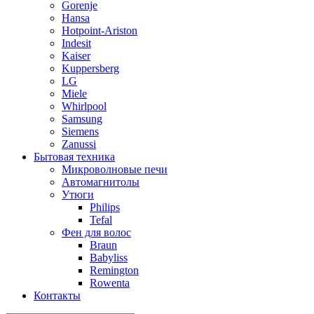
Gorenje
Hansa
Hotpoint-Ariston
Indesit
Kaiser
Kuppersberg
LG
Miele
Whirlpool
Samsung
Siemens
Zanussi
Бытовая техника
Микроволновые печи
Автомагнитолы
Утюги
Philips
Tefal
Фен для волос
Braun
Babyliss
Remington
Rowenta
Контакты