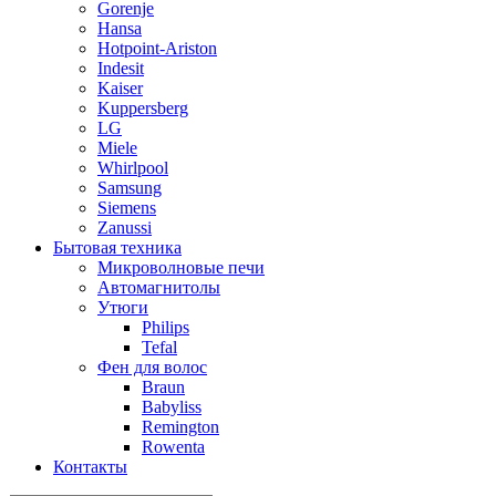
Gorenje
Hansa
Hotpoint-Ariston
Indesit
Kaiser
Kuppersberg
LG
Miele
Whirlpool
Samsung
Siemens
Zanussi
Бытовая техника
Микроволновые печи
Автомагнитолы
Утюги
Philips
Tefal
Фен для волос
Braun
Babyliss
Remington
Rowenta
Контакты