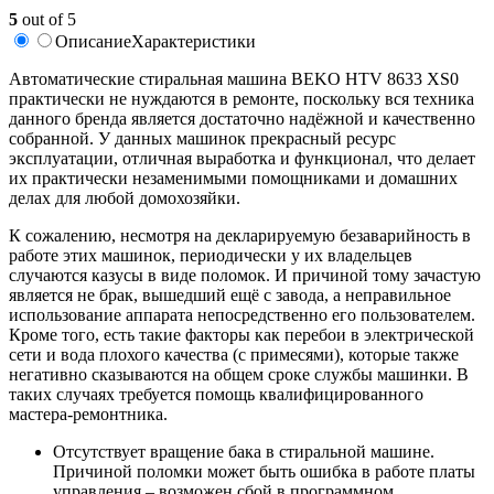
5
out of 5
Описание
Характеристики
Автоматические стиральная машина BEKO HTV 8633 XS0
практически не нуждаются в ремонте, поскольку вся техника
данного бренда является достаточно надёжной и качественно
собранной. У данных машинок прекрасный ресурс
эксплуатации, отличная выработка и функционал, что делает
их практически незаменимыми помощниками и домашних
делах для любой домохозяйки.
К сожалению, несмотря на декларируемую безаварийность в
работе этих машинок, периодически у их владельцев
случаются казусы в виде поломок. И причиной тому зачастую
является не брак, вышедший ещё с завода, а неправильное
использование аппарата непосредственно его пользователем.
Кроме того, есть такие факторы как перебои в электрической
сети и вода плохого качества (с примесями), которые также
негативно сказываются на общем сроке службы машинки. В
таких случаях требуется помощь квалифицированного
мастера-ремонтника.
Отсутствует вращение бака в стиральной машине.
Причиной поломки может быть ошибка в работе платы
управления – возможен сбой в программном