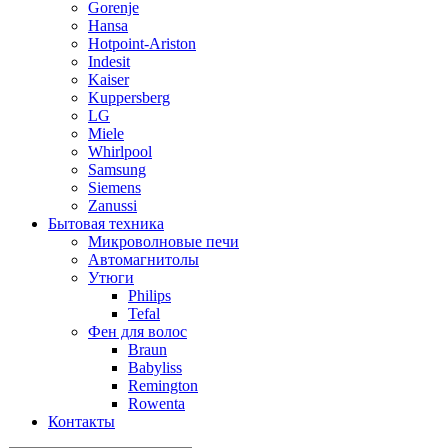
Gorenje
Hansa
Hotpoint-Ariston
Indesit
Kaiser
Kuppersberg
LG
Miele
Whirlpool
Samsung
Siemens
Zanussi
Бытовая техника
Микроволновые печи
Автомагнитолы
Утюги
Philips
Tefal
Фен для волос
Braun
Babyliss
Remington
Rowenta
Контакты