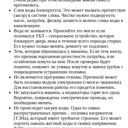
противовеса.
Слив воды блокируется. Это может вызвать препятствие
(засор) в системе слива. Чистке нужно подвергнуть
насос, патрубок, фильтр, шланги и колено слива воды в
канализацию.
Вода не заливается. Произойти это могло если
поломался УБЛ – специальное устройство, которое
блокирует дверь люка в течение всего периода стирки.
Его нужно только менять, ремонту не подлежит.
Течь, которая образовалась у машины. Если течь внизу,
это признак нарушения целостности патрубка, или
ослабления хомута на нем. После проверки будет
понятно, поможет ли утяжка хомутов и замена трубок с
повреждением устранению поломки.
Не включается программа отжима. Причиной может
быть поломка модуля электроники («мозга» машинки).
Для восстановления работы его придется поменять.
Не запускается машина, а индикаторы горят все сразу.
Вероятно, повреждены электрические провода, их
необходимо менять.
Не происходит нагрев воды. Одна из самых
распространенных причин – поломка нагревателя
(ТЭНа), который имеет трубчатое строение. Его может
портить накипь жесткой воды и скачки напряжения.