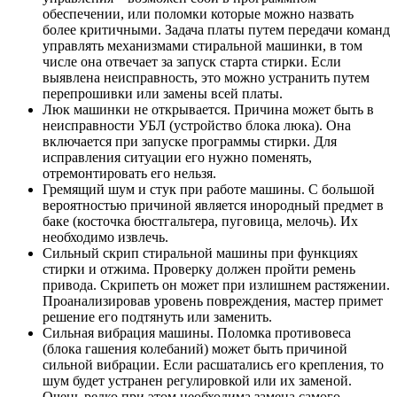
обеспечении, или поломки которые можно назвать
более критичными. Задача платы путем передачи команд
управлять механизмами стиральной машинки, в том
числе она отвечает за запуск старта стирки. Если
выявлена неисправность, это можно устранить путем
перепрошивки или замены всей платы.
Люк машинки не открывается. Причина может быть в
неисправности УБЛ (устройство блока люка). Она
включается при запуске программы стирки. Для
исправления ситуации его нужно поменять,
отремонтировать его нельзя.
Гремящий шум и стук при работе машины. С большой
вероятностью причиной является инородный предмет в
баке (косточка бюстгальтера, пуговица, мелочь). Их
необходимо извлечь.
Сильный скрип стиральной машины при функциях
стирки и отжима. Проверку должен пройти ремень
привода. Скрипеть он может при излишнем растяжении.
Проанализировав уровень повреждения, мастер примет
решение его подтянуть или заменить.
Сильная вибрация машины. Поломка противовеса
(блока гашения колебаний) может быть причиной
сильной вибрации. Если расшатались его крепления, то
шум будет устранен регулировкой или их заменой.
Очень редко при этом необходима замена самого