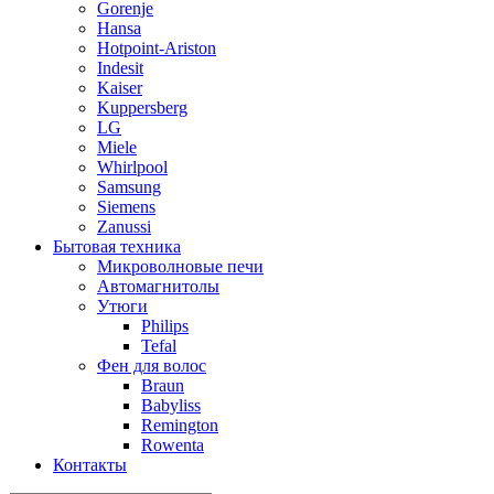
Gorenje
Hansa
Hotpoint-Ariston
Indesit
Kaiser
Kuppersberg
LG
Miele
Whirlpool
Samsung
Siemens
Zanussi
Бытовая техника
Микроволновые печи
Автомагнитолы
Утюги
Philips
Tefal
Фен для волос
Braun
Babyliss
Remington
Rowenta
Контакты