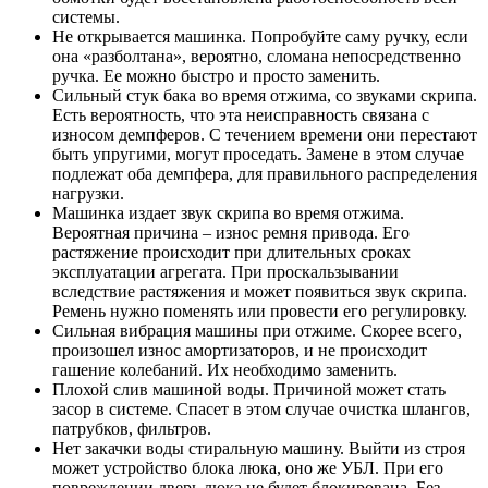
системы.
Не открывается машинка. Попробуйте саму ручку, если
она «разболтана», вероятно, сломана непосредственно
ручка. Ее можно быстро и просто заменить.
Сильный стук бака во время отжима, со звуками скрипа.
Есть вероятность, что эта неисправность связана с
износом демпферов. С течением времени они перестают
быть упругими, могут проседать. Замене в этом случае
подлежат оба демпфера, для правильного распределения
нагрузки.
Машинка издает звук скрипа во время отжима.
Вероятная причина – износ ремня привода. Его
растяжение происходит при длительных сроках
эксплуатации агрегата. При проскальзывании
вследствие растяжения и может появиться звук скрипа.
Ремень нужно поменять или провести его регулировку.
Сильная вибрация машины при отжиме. Скорее всего,
произошел износ амортизаторов, и не происходит
гашение колебаний. Их необходимо заменить.
Плохой слив машиной воды. Причиной может стать
засор в системе. Спасет в этом случае очистка шлангов,
патрубков, фильтров.
Нет закачки воды стиральную машину. Выйти из строя
может устройство блока люка, оно же УБЛ. При его
повреждении дверь люка не будет блокирована. Без