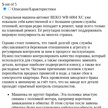
5
out of 5
Описание
Характеристики
Cтиральная машина-автомат BEKO WB 6004 XC уже
показали себя качественной и с большим сроком службы
техникой, которая редко попадает в ремонт, чаще всего только
на плановый ремонт. Её репутация позволяет поддерживать
мировую популярность во многих странах.
Однако стоит помнить, что такой долгий срок службы
обуславливается бережным отношением к агрегату и
регулярным контролем за ним в процессе эксплуатации.
Нужно постоянно контролировать качество порошка, который
используется для стирки, а также своевременно заменять
детали, которые наиболее подвергаются износу, а также все
расходные части. Частыми причинами поломок служит
переизбыток вредных примесей в воде, а также сбои в
электросети квартиры. Риск проявления заводского брака
снижен к минимуму за счёт того, что на заводе все детали
проходят серьёзный контроль специалистов.
Машинка не крутит барабан. Эта поломка зачастую
связана с поломкой мотора, например коротким
замыканием в обмотке. В этом случае после замены
обмотки будет восстановлена работоспособность всей