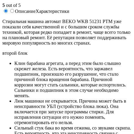
5
out of 5
Описание
Характеристики
Cтиральная машина автомат BEKO WKB 51231 PTM уже
показали себя качественной и с большим сроком службы
техникой, которая редко попадает в ремонт, чаще всего только
на плановый ремонт. Её репутация позволяет поддерживать
мировую популярность во многих странах.
второй блок
Клин барабана агрегата, а перед этим было слышно
скрежет железа. Есть вероятность, что заржавел
подшипник, произошло его разрушение, что стало
причиной блока вращения барабана. Причиной
коррозии могут стать сальники, которые испортились.
Сальники и подшипник в этом случае необходимо
менять.
Люк машинки не открывается. Причина может быть в
неисправности УБЛ (устройство блока люка). Она
включается при запуске программы стирки. Для
исправления ситуации его нужно поменять,
отремонтировать его нельзя.
Сильный стук бака во время отжима, со звуками скрипа.
Есть вероятность, что эта неисправность связана с