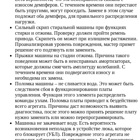
износом демпферов. С течением времени они перестают
быть упругими, могут проседать. Замене в этом случае
подлежат оба демпфера, для правильного распределения
нагрузки.
Сильный скрип стиральной машины при функциях
стирки и отжима. Проверку должен пройти ремень
привода. Скрипеть он может при излишнем растяжении.
Проанализировав уровень повреждения, мастер примет
решение его подтянуть или заменить.
Прыжки машины на стадии отжима. Причина такого
поведения может быть в неисправных амортизаторах,
которые должны смягчить амплитуду колебаний. С
течением времени они подвергаются износу и
необходима их замена.
Поломка машины – не сливается вода. Это может быть
следствием сбоя в функционировании платы
управления. Функция этого элемента распределить
команды узлам. Поломка платы приводит к бездействию
всего агрегата. Причины даст возможность выявить
диагностика, после этого можно принять решение плату
нужно заменить или можно перепрограммировать.
Машинка не закачивает воду. Есть вероятность
возникновения неполадок в устройстве люка, которое
его блокирует (УБЛ). Повреждение этого агрегата не
позволит заблокировать створку люка. Без блокировки