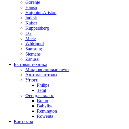
Gorenje
Hansa
Hotpoint-Ariston
Indesit
Kaiser
Kuppersberg
LG
Miele
Whirlpool
Samsung
Siemens
Zanussi
Бытовая техника
Микроволновые печи
Автомагнитолы
Утюги
Philips
Tefal
Фен для волос
Braun
Babyliss
Remington
Rowenta
Контакты