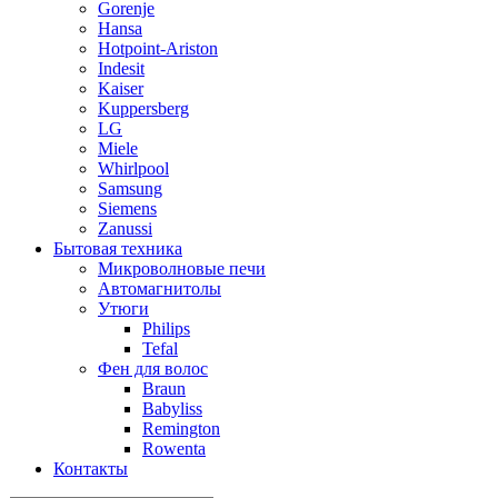
Gorenje
Hansa
Hotpoint-Ariston
Indesit
Kaiser
Kuppersberg
LG
Miele
Whirlpool
Samsung
Siemens
Zanussi
Бытовая техника
Микроволновые печи
Автомагнитолы
Утюги
Philips
Tefal
Фен для волос
Braun
Babyliss
Remington
Rowenta
Контакты