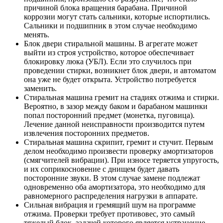
причиной блока вращения барабана. Причиной
коррозии могут стать сальники, которые испортились.
Сальники и подшипник в этом случае необходимо
менять.
Блок двери стиральной машины. В агрегате может
выйти из строя устройство, которое обеспечивает
блокировку люка (УБЛ). Если это случилось при
проведении стирки, возникнет блок двери, и автоматом
она уже не будет открыта. Устройство потребуется
заменить.
Стиральная машина гремит на стадиях отжима и стирки.
Вероятно, в зазор между баком и барабаном машинки
попал посторонний предмет (монетка, пуговица).
Лечение данной неисправности производится путем
извлечения посторонних предметов.
Стиральная машина скрипит, гремит и стучит. Первым
делом необходимо произвести проверку амортизаторов
(смягчителей вибрации). При износе теряется упругость,
и их соприкосновение с днищем будет давать
посторонние звуки. В этом случае замене подлежат
одновременно оба амортизатора, это необходимо для
равномерного распределения нагрузки в аппарате.
Сильная вибрация и гремящий шум на программе
отжима. Проверки требует противовес, это самый
тяжелый блок, задачей которого является устранение