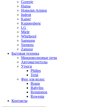
Gorenje
Hansa
Hotpoint-Ariston
Indesit
Kaiser
Kuppersberg
LG
Miele
Whirlpool
Samsung
Siemens
Zanussi
Бытовая техника
Микроволновые печи
Автомагнитолы
Утюги
Philips
Tefal
Фен для волос
Braun
Babyliss
Remington
Rowenta
Контакты