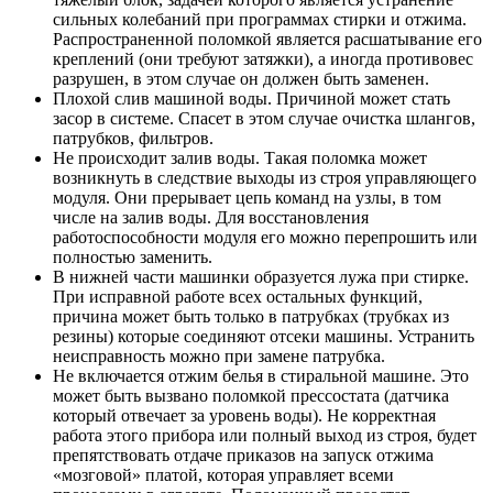
сильных колебаний при программах стирки и отжима.
Распространенной поломкой является расшатывание его
креплений (они требуют затяжки), а иногда противовес
разрушен, в этом случае он должен быть заменен.
Плохой слив машиной воды. Причиной может стать
засор в системе. Спасет в этом случае очистка шлангов,
патрубков, фильтров.
Не происходит залив воды. Такая поломка может
возникнуть в следствие выходы из строя управляющего
модуля. Они прерывает цепь команд на узлы, в том
числе на залив воды. Для восстановления
работоспособности модуля его можно перепрошить или
полностью заменить.
В нижней части машинки образуется лужа при стирке.
При исправной работе всех остальных функций,
причина может быть только в патрубках (трубках из
резины) которые соединяют отсеки машины. Устранить
неисправность можно при замене патрубка.
Не включается отжим белья в стиральной машине. Это
может быть вызвано поломкой прессостата (датчика
который отвечает за уровень воды). Не корректная
работа этого прибора или полный выход из строя, будет
препятствовать отдаче приказов на запуск отжима
«мозговой» платой, которая управляет всеми