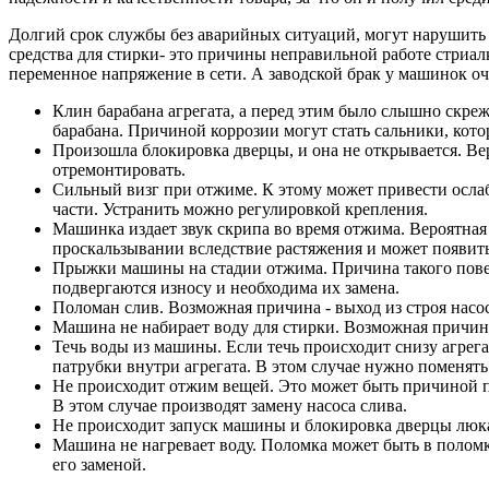
Долгий срок службы без аварийных ситуаций, могут нарушить 
средства для стирки- это причины неправильной работе стриал
переменное напряжение в сети. А заводской брак у машинок о
Клин барабана агрегата, а перед этим было слышно скреж
барабана. Причиной коррозии могут стать сальники, кот
Произошла блокировка дверцы, и она не открывается. Ве
отремонтировать.
Сильный визг при отжиме. К этому может привести ослабл
части. Устранить можно регулировкой крепления.
Машинка издает звук скрипа во время отжима. Вероятная
проскальзывании вследствие растяжения и может появить
Прыжки машины на стадии отжима. Причина такого повед
подвергаются износу и необходима их замена.
Поломан слив. Возможная причина - выход из строя насос
Машина не набирает воду для стирки. Возможная причина 
Течь воды из машины. Если течь происходит снизу агрег
патрубки внутри агрегата. В этом случае нужно поменять
Не происходит отжим вещей. Это может быть причиной п
В этом случае производят замену насоса слива.
Не происходит запуск машины и блокировка дверцы люка
Машина не нагревает воду. Поломка может быть в поломк
его заменой.