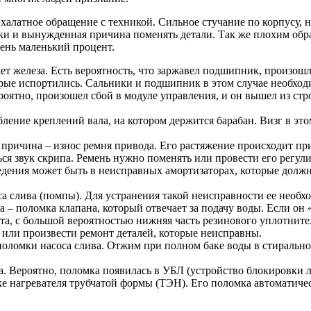
халатное обращение с техникой. Сильное стучание по корпусу,
ки и вынужденная причина поменять детали. Так же плохим образ
чень маленький процент.
ет железа. Есть вероятность, что заржавел подшипник, произош
орые испортились. Сальники и подшипник в этом случае необход
роятно, произошел сбой в модуле управления, и он вышел из ст
ение креплений вала, на котором держится барабан. Визг в этом
 причина – износ ремня привода. Его растяжение происходит пр
ся звук скрипа. Ремень нужно поменять или провести его регули
ения может быть в неисправных амортизаторах, которые должн
а слива (помпы). Для устранения такой неисправности ее необх
– поломка клапана, который отвечает за подачу воды. Если он «
ата, с большой вероятностью нижняя часть резинового уплотнит
 или произвести ремонт деталей, которые неисправны.
оломки насоса слива. Отжим при полном баке воды в стиральной
. Вероятно, поломка появилась в УБЛ (устройство блокировки 
е нагревателя трубчатой формы (ТЭН). Его поломка автоматичес