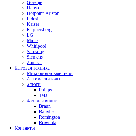
Gorenje
Hansa
Hotpoint-Ariston
Indesit
Kaiser
Kuppersberg
LG
Miele
Whirlpool
Samsung
Siemens
Zanussi
Бытовая техника
Микроволновые печи
Автомагнитолы
Утюги
Philips
Tefal
Фен для волос
Braun
Babyliss
Remington
Rowenta
Контакты