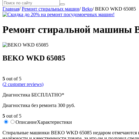
Главная
/
Ремонт стиральных машин
/
Beko
/
BEKO WKD 65085
Ремонт стиральной машины 
BEKO WKD 65085
5
out of 5
(
2
customer reviews)
Диагностика БЕСПЛАТНО*
Диагностика без ремонта 300 руб.
5
out of 5
Описание
Характеристики
Стиральные машинки BEKO WKD 65085 недаром отмечаются как 
надёжности и качественности товара, за что он и получил сре