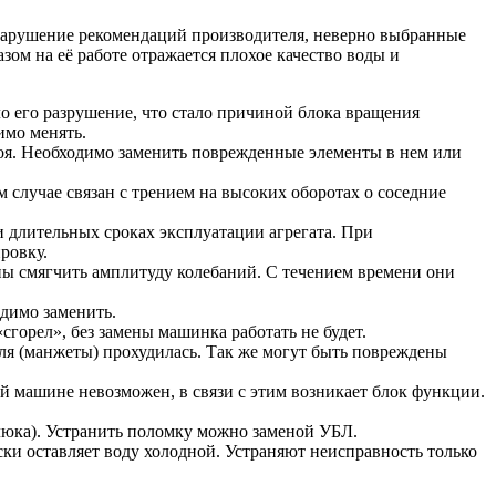
 нарушение рекомендаций производителя, неверно выбранные
ом на её работе отражается плохое качество воды и
ло его разрушение, что стало причиной блока вращения
имо менять.
роя. Необходимо заменить поврежденные элементы в нем или
 случае связан с трением на высоких оборотах о соседние
и длительных сроках эксплуатации агрегата. При
ровку.
ы смягчить амплитуду колебаний. С течением времени они
одимо заменить.
сгорел», без замены машинка работать не будет.
еля (манжеты) прохудилась. Так же могут быть повреждены
 машине невозможен, в связи с этим возникает блок функции.
люка). Устранить поломку можно заменой УБЛ.
ки оставляет воду холодной. Устраняют неисправность только