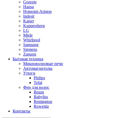
Gorenje
Hansa
Hotpoint-Ariston
Indesit
Kaiser
Kuppersberg
LG
Miele
Whirlpool
Samsung
Siemens
Zanussi
Бытовая техника
Микроволновые печи
Автомагнитолы
Утюги
Philips
Tefal
Фен для волос
Braun
Babyliss
Remington
Rowenta
Контакты