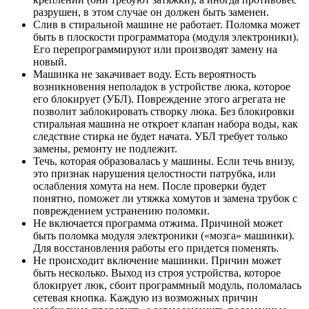
разрушен, в этом случае он должен быть заменен.
Слив в стиральной машине не работает. Поломка может
быть в плоскости программатора (модуля электроники).
Его перепрограммируют или производят замену на
новый.
Машинка не закачивает воду. Есть вероятность
возникновения неполадок в устройстве люка, которое
его блокирует (УБЛ). Повреждение этого агрегата не
позволит заблокировать створку люка. Без блокировки
стиральная машина не откроет клапан набора воды, как
следствие стирка не будет начата. УБЛ требует только
замены, ремонту не подлежит.
Течь, которая образовалась у машины. Если течь внизу,
это признак нарушения целостности патрубка, или
ослабления хомута на нем. После проверки будет
понятно, поможет ли утяжка хомутов и замена трубок с
повреждением устранению поломки.
Не включается программа отжима. Причиной может
быть поломка модуля электроники («мозга» машинки).
Для восстановления работы его придется поменять.
Не происходит включение машинки. Причин может
быть несколько. Выход из строя устройства, которое
блокирует люк, сбоит программный модуль, поломалась
сетевая кнопка. Каждую из возможных причин