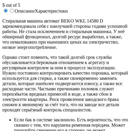
5
out of 5
Описание
Характеристики
Cтиральная машина автомат BEKO WKL 14580 D
зарекомендовала себя с наилучшей стороны годами успешной
работы. Не стала исключением и стиральная машинка. У неё
обширный функционал, долгий ресурс выработки, а также,
что немаловажно при нынешних ценах на электричество,
низкое энергопотребление.
Однако стоит помнить, что такой долгий срок службы
обуславливается бережным отношением к агрегату и
регулярным контролем за ним в процессе эксплуатации.
Нужно постоянно контролировать качество порошка, который
используется для стирки, а также своевременно заменять
детали, которые наиболее подвергаются износу, а также все
расходные части. Частыми причинами поломок служит
переизбыток вредных примесей в воде, а также сбои в
электросети квартиры. Риск проявления заводского брака
снижен к минимуму за счёт того, что на заводе все детали
проходят серьёзный контроль специалистов.
Если бак в системе заклинило. Есть вероятность, что это
связано с тем, что нарушена ременная передача. Может
произойти смещение его в сторону, он может