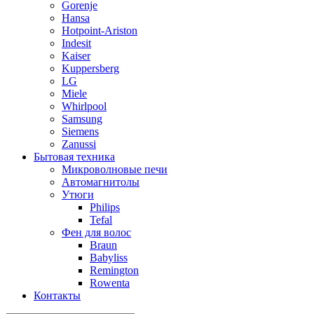
Gorenje
Hansa
Hotpoint-Ariston
Indesit
Kaiser
Kuppersberg
LG
Miele
Whirlpool
Samsung
Siemens
Zanussi
Бытовая техника
Микроволновые печи
Автомагнитолы
Утюги
Philips
Tefal
Фен для волос
Braun
Babyliss
Remington
Rowenta
Контакты