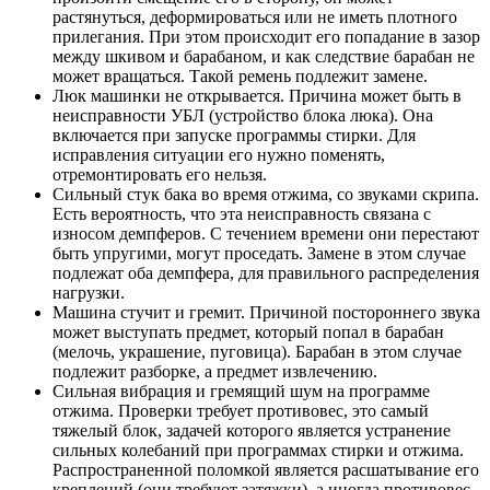
растянуться, деформироваться или не иметь плотного
прилегания. При этом происходит его попадание в зазор
между шкивом и барабаном, и как следствие барабан не
может вращаться. Такой ремень подлежит замене.
Люк машинки не открывается. Причина может быть в
неисправности УБЛ (устройство блока люка). Она
включается при запуске программы стирки. Для
исправления ситуации его нужно поменять,
отремонтировать его нельзя.
Сильный стук бака во время отжима, со звуками скрипа.
Есть вероятность, что эта неисправность связана с
износом демпферов. С течением времени они перестают
быть упругими, могут проседать. Замене в этом случае
подлежат оба демпфера, для правильного распределения
нагрузки.
Машина стучит и гремит. Причиной постороннего звука
может выступать предмет, который попал в барабан
(мелочь, украшение, пуговица). Барабан в этом случае
подлежит разборке, а предмет извлечению.
Сильная вибрация и гремящий шум на программе
отжима. Проверки требует противовес, это самый
тяжелый блок, задачей которого является устранение
сильных колебаний при программах стирки и отжима.
Распространенной поломкой является расшатывание его
креплений (они требуют затяжки), а иногда противовес