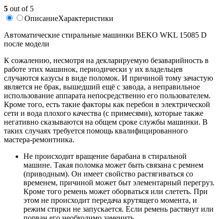
5
out of 5
Описание
Характеристики
Автоматические стиральные машинки BEKO WKL 15085 D
после модели
К сожалению, несмотря на декларируемую безаварийность в
работе этих машинок, периодически у их владельцев
случаются казусы в виде поломок. И причиной тому зачастую
является не брак, вышедший ещё с завода, а неправильное
использование аппарата непосредственно его пользователем.
Кроме того, есть такие факторы как перебои в электрической
сети и вода плохого качества (с примесями), которые также
негативно сказываются на общем сроке службы машинки. В
таких случаях требуется помощь квалифицированного
мастера-ремонтника.
Не происходит вращение барабана в стиральной
машине. Такая поломка может быть связана с ремнем
(приводным). Он имеет свойство растягиваться со
временем, причиной может быт элементарный перегруз.
Кроме того ремень может оборваться или слететь. При
этом не происходит передача крутящего момента, и
режим стирки не запускается. Если ремень растянут или
порван его необходимо заменить.