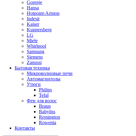
Gorenje
Hansa
Hotpoint-Ariston
Indesit
Kaiser
Kuppersberg
LG
Miele
Whirlpool
Samsung
Siemens
Zanussi
Бытовая техника
Микроволновые печи
Автомагнитолы
Утюги
Philips
Tefal
Фен для волос
Braun
Babyliss
Remington
Rowenta
Контакты