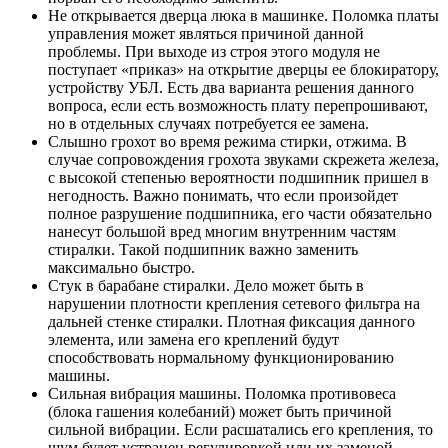
Не открывается дверца люка в машинке. Поломка платы
управления может являться причиной данной
проблемы. При выходе из строя этого модуля не
поступает «приказ» на открытие дверцы ее блокиратору,
устройству УБЛ. Есть два варианта решения данного
вопроса, если есть возможность плату перепрошивают,
но в отдельных случаях потребуется ее замена.
Слышно грохот во время режима стирки, отжима. В
случае сопровождения грохота звуками скрежета железа,
с высокой степенью вероятности подшипник пришел в
негодность. Важно понимать, что если произойдет
полное разрушение подшипника, его части обязательно
нанесут большой вред многим внутренним частям
стиралки. Такой подшипник важно заменить
максимально быстро.
Стук в барабане стиралки. Дело может быть в
нарушении плотности крепления сетевого фильтра на
дальней стенке стиралки. Плотная фиксация данного
элемента, или замена его креплений будут
способствовать нормальному функционированию
машины.
Сильная вибрация машины. Поломка противовеса
(блока гашения колебаний) может быть причиной
сильной вибрации. Если расшатались его крепления, то
шум будет устранен регулировкой или их заменой.