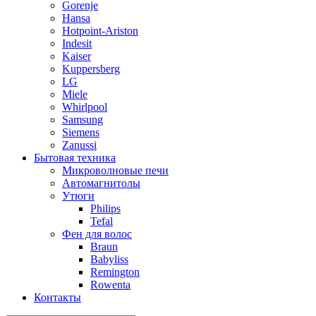
Gorenje
Hansa
Hotpoint-Ariston
Indesit
Kaiser
Kuppersberg
LG
Miele
Whirlpool
Samsung
Siemens
Zanussi
Бытовая техника
Микроволновые печи
Автомагнитолы
Утюги
Philips
Tefal
Фен для волос
Braun
Babyliss
Remington
Rowenta
Контакты