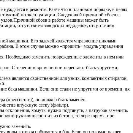
нуждается в ремонте. Разве что в плановом порядке, в целях
струкций по эксплуатации. Следующей причиной сбоев в
ых узлов.Причиной сбоев в работе машины может быть
уатации, отсутствием заводских недоделок, отсутствием
ьной машинки. Его задачей является управление циклами
арабана. В этом случае можно «прошить» модуль управления
роя. Необходимо заменить поврежденные элементы в нем или
пферов. С течением времени они перестают быть упругими,
блема является свойственной для узких, компактных стиралок,
ий.
ние бака машинки. Если они стали не упругими от времени, их
ды (прессостата), он должен быть заменен.
очистив впускную сетку (фильтр).
ы отклонения, хомуты нужно подтянуть, а патрубок заменить.
 конструктивно состоит из бетона, то через время, при
ужно заменить.
уру воды которая набирается в бак. Если он поломан нагрев