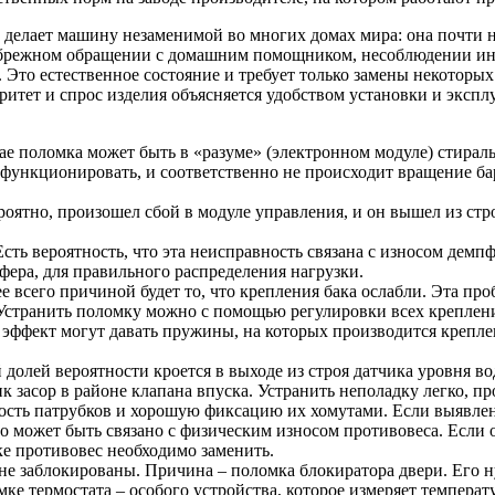
делает машину незаменимой во многих домах мира: она почти не 
ебрежном обращении с домашним помощником, несоблюдении ин
. Это естественное состояние и требует только замены некотор
итет и спрос изделия объясняется удобством установки и экспл
ае поломка может быть в «разуме» (электронном модуле) стирал
 функционировать, и соответственно не происходит вращение б
роятно, произошел сбой в модуле управления, и он вышел из ст
Есть вероятность, что эта неисправность связана с износом дем
пфера, для правильного распределения нагрузки.
 всего причиной будет то, что крепления бака ослабли. Эта про
. Устранить поломку можно с помощью регулировки всех креплен
эффект могут давать пружины, на которых производится крепле
 долей вероятности кроется в выходе из строя датчика уровня во
 засор в районе клапана впуска. Устранить неполадку легко, пр
ость патрубков и хорошую фиксацию их хомутами. Если выявлен
 может быть связано с физическим износом противовеса. Если он
е противовес необходимо заменить.
не заблокированы. Причина – поломка блокиратора двери. Его н
ке термостата – особого устройства, которое измеряет температ