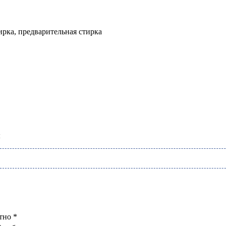
ирка, предварительная стирка
ы
тно *