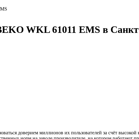
EMS
BEKO WKL 61011 EMS в Санкт
ться доверием миллионов их пользователей за счёт высокой ка
твенных норм на заводе производителе, на котором работают пр