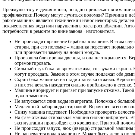
Преимуществ у изделия много, но одно привлекает внимание и 
профилактики.Почему могут лучиться поломки? Причина в н
работе машины является технический износ некоторых деталей
некачественная вода или нарушения в электроснабжении. Автор
потребности в ремонте по вине завода - изготовителя.
Не происходит вращение барабана в машине. В этом случ
стирки, при его поломке – машинка перестает нормально
или произвести замену на новый модуль.
Произошла блокировка дверцы, и она не открывается. Ве
отремонтировать.
Сильный стук бака во время отжима, со звуками скрипа. 
могут проседать. Замене в этом случае подлежат оба дем
Скрип бака машинки на стадии запуска отжима. Вероятнее
в них эта деталь находится сильно приближено к стенке
Машина вибрирует и прыгает при запуске отжима. Такой 
нужно заменить.
Не запускается слив воды из агрегата. Поломка с большой
Медленный набор воды стиралкой. Вероятнее всего возник
Снизу машина подтекает. Необходимо проверить целостн
На фазе отжима стиральная машина сильно вибрирует. Это
эксплуатации произойдет его крошение. При этой поломк
Не происходит запуск, люк (дверца) стиральной машины 
Не нагревается вода в машинке. Может быть, дело в полом