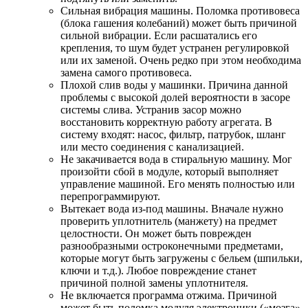
Сильная вибрация машины. Поломка противовеса
(блока гашения колебаний) может быть причиной
сильной вибрации. Если расшатались его
крепления, то шум будет устранен регулировкой
или их заменой. Очень редко при этом необходима
замена самого противовеса.
Плохой слив воды у машинки. Причина данной
проблемы с высокой долей вероятности в засоре
системы слива. Устранив засор можно
восстановить корректную работу агрегата. В
систему входят: насос, фильтр, патрубок, шланг
или место соединения с канализацией.
Не закачивается вода в стиральную машину. Мог
произойти сбой в модуле, который выполняет
управление машиной. Его менять полностью или
перепрограммируют.
Вытекает вода из-под машины. Вначале нужно
проверить уплотнитель (манжету) на предмет
целостности. Он может быть поврежден
разнообразными остроконечными предметами,
которые могут быть загружены с бельем (шпильки,
ключи и т.д.). Любое повреждение станет
причиной полной замены уплотнителя.
Не включается программа отжима. Причиной
может быть поломка модуля электроники («мозга»