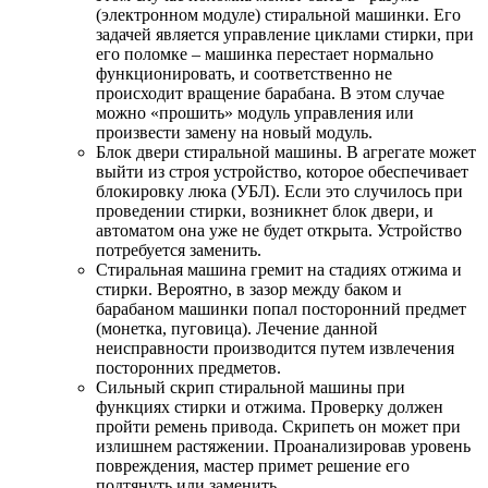
(электронном модуле) стиральной машинки. Его
задачей является управление циклами стирки, при
его поломке – машинка перестает нормально
функционировать, и соответственно не
происходит вращение барабана. В этом случае
можно «прошить» модуль управления или
произвести замену на новый модуль.
Блок двери стиральной машины. В агрегате может
выйти из строя устройство, которое обеспечивает
блокировку люка (УБЛ). Если это случилось при
проведении стирки, возникнет блок двери, и
автоматом она уже не будет открыта. Устройство
потребуется заменить.
Стиральная машина гремит на стадиях отжима и
стирки. Вероятно, в зазор между баком и
барабаном машинки попал посторонний предмет
(монетка, пуговица). Лечение данной
неисправности производится путем извлечения
посторонних предметов.
Сильный скрип стиральной машины при
функциях стирки и отжима. Проверку должен
пройти ремень привода. Скрипеть он может при
излишнем растяжении. Проанализировав уровень
повреждения, мастер примет решение его
подтянуть или заменить.