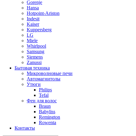
Gorenje
Hansa
Hotpoint-Ariston
Indesit
Kaiser
Kuppersberg
LG
Miele
Whirlpool
Samsung
Siemens
Zanussi
Бытовая техника
Микроволновые печи
Автомагнитолы
Утюги
Philips
Tefal
Фен для волос
Braun
Babyliss
Remington
Rowenta
Контакты