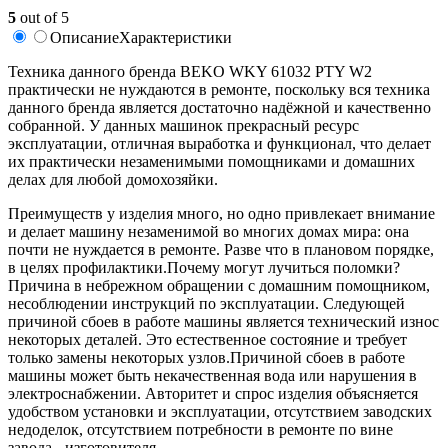
5
out of 5
Описание
Характеристики
Техника данного бренда BEKO WKY 61032 PTY W2
практически не нуждаются в ремонте, поскольку вся техника
данного бренда является достаточно надёжной и качественно
собранной. У данных машинок прекрасный ресурс
эксплуатации, отличная выработка и функционал, что делает
их практически незаменимыми помощниками и домашних
делах для любой домохозяйки.
Преимуществ у изделия много, но одно привлекает внимание
и делает машину незаменимой во многих домах мира: она
почти не нуждается в ремонте. Разве что в плановом порядке,
в целях профилактики.Почему могут лучиться поломки?
Причина в небрежном обращении с домашним помощником,
несоблюдении инструкций по эксплуатации. Следующей
причиной сбоев в работе машины является технический износ
некоторых деталей. Это естественное состояние и требует
только замены некоторых узлов.Причиной сбоев в работе
машины может быть некачественная вода или нарушения в
электроснабжении. Авторитет и спрос изделия объясняется
удобством установки и эксплуатации, отсутствием заводских
недоделок, отсутствием потребности в ремонте по вине
завода - изготовителя.