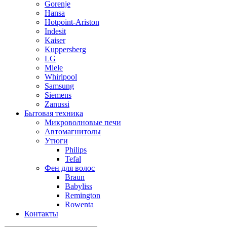
Gorenje
Hansa
Hotpoint-Ariston
Indesit
Kaiser
Kuppersberg
LG
Miele
Whirlpool
Samsung
Siemens
Zanussi
Бытовая техника
Микроволновые печи
Автомагнитолы
Утюги
Philips
Tefal
Фен для волос
Braun
Babyliss
Remington
Rowenta
Контакты