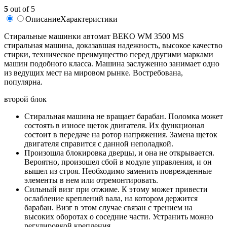
5
out of 5
Описание
Характеристики
Стиральные машинки автомат BEKO WM 3500 MS
стиральная машина, доказавшая надежность, высокое качество
стирки, техническое преимущество перед другими марками
машин подобного класса. Машина заслуженно занимает одно
из ведущих мест на мировом рынке. Востребована,
популярна.
второй блок
Стиральная машина не вращает барабан. Поломка может
состоять в износе щеток двигателя. Их функционал
состоит в передаче на ротор напряжения. Замена щеток
двигателя справится с данной неполадкой.
Произошла блокировка дверцы, и она не открывается.
Вероятно, произошел сбой в модуле управления, и он
вышел из строя. Необходимо заменить поврежденные
элементы в нем или отремонтировать.
Сильный визг при отжиме. К этому может привести
ослабление креплений вала, на котором держится
барабан. Визг в этом случае связан с трением на
высоких оборотах о соседние части. Устранить можно
регулировкой крепления.