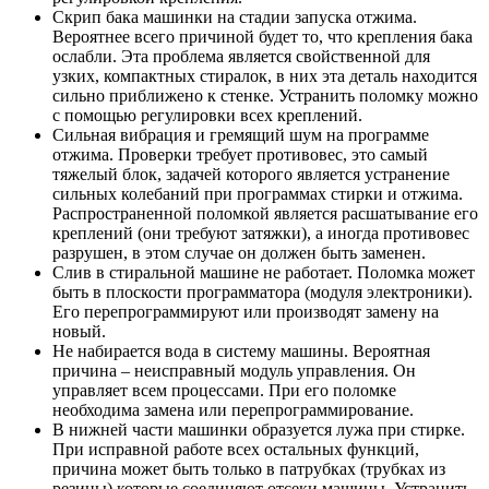
Скрип бака машинки на стадии запуска отжима.
Вероятнее всего причиной будет то, что крепления бака
ослабли. Эта проблема является свойственной для
узких, компактных стиралок, в них эта деталь находится
сильно приближено к стенке. Устранить поломку можно
с помощью регулировки всех креплений.
Сильная вибрация и гремящий шум на программе
отжима. Проверки требует противовес, это самый
тяжелый блок, задачей которого является устранение
сильных колебаний при программах стирки и отжима.
Распространенной поломкой является расшатывание его
креплений (они требуют затяжки), а иногда противовес
разрушен, в этом случае он должен быть заменен.
Слив в стиральной машине не работает. Поломка может
быть в плоскости программатора (модуля электроники).
Его перепрограммируют или производят замену на
новый.
Не набирается вода в систему машины. Вероятная
причина – неисправный модуль управления. Он
управляет всем процессами. При его поломке
необходима замена или перепрограммирование.
В нижней части машинки образуется лужа при стирке.
При исправной работе всех остальных функций,
причина может быть только в патрубках (трубках из
резины) которые соединяют отсеки машины. Устранить