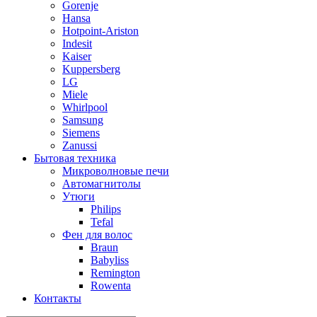
Gorenje
Hansa
Hotpoint-Ariston
Indesit
Kaiser
Kuppersberg
LG
Miele
Whirlpool
Samsung
Siemens
Zanussi
Бытовая техника
Микроволновые печи
Автомагнитолы
Утюги
Philips
Tefal
Фен для волос
Braun
Babyliss
Remington
Rowenta
Контакты